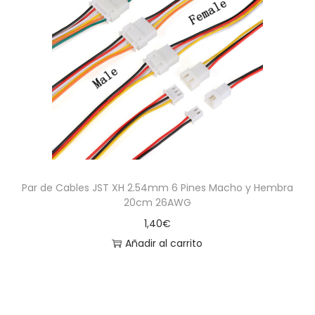
a
i
c
d
i
o
ó
n
Par de Cables JST XH 2.54mm 6 Pines Macho y Hembra
20cm 26AWG
1,40
€
Añadir al carrito