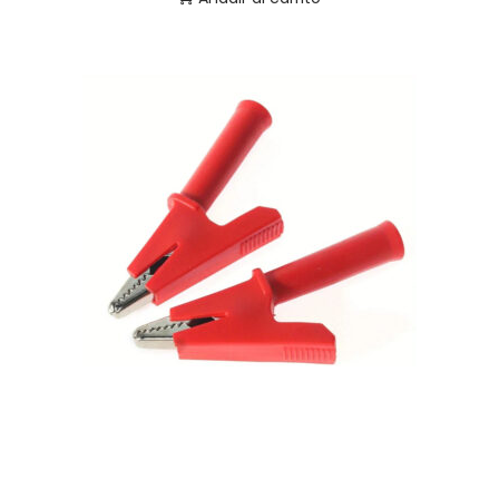
Pinza Cocodrilo Aislada para Conector Banana de 4
mm Rojo