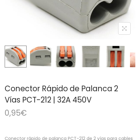
a
i
c
d
i
o
ó
n
Conector Rápido de Palanca 2
Vías PCT-212 | 32A 450V
0,95
€
Conector rápido de palanca PCT-212 de 2 vías para cables