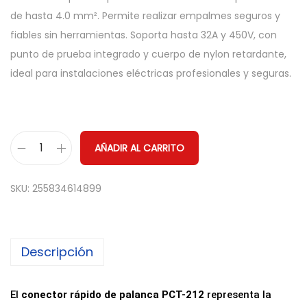
de hasta 4.0 mm². Permite realizar empalmes seguros y
fiables sin herramientas. Soporta hasta 32A y 450V, con
punto de prueba integrado y cuerpo de nylon retardante,
ideal para instalaciones eléctricas profesionales y seguras.
AÑADIR AL CARRITO
C
o
SKU:
255834614899
n
e
c
Descripción
t
o
r
El
conector rápido de palanca PCT-212
representa la