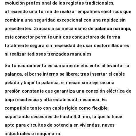
R
evolución profesional de las regletas tradicionales,
á
ofreciendo una forma de realizar empalmes eléctricos que
p
combina una seguridad excepcional con una rapidez sin
i
precedentes. Gracias a su mecanismo de
palanca naranja
,
d
este conector permite unir dos conductores de forma
o
totalmente segura sin necesidad de usar destornilladores
d
ni realizar tediosos trenzados manuales.
e
Su funcionamiento es sumamente eficiente: al levantar la
P
palanca, el borne interno se libera; tras insertar el cable
a
pelado y bajar la palanca, el mecanismo ejerce una
l
presión constante que garantiza una conexión eléctrica de
a
baja resistencia y alta estabilidad mecánica. Es
n
compatible tanto con cable rígido como flexible,
c
soportando secciones de hasta
4.0 mm
, lo que lo hace
a
apto para circuitos de potencia en viviendas, naves
2
industriales o maquinaria.