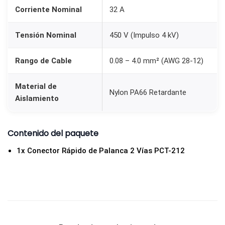
5
Corriente Nominal
32 A
0
V
Tensión Nominal
450 V (Impulso 4 kV)
c
a
Rango de Cable
0.08 – 4.0 mm² (AWG 28-12)
n
t
Material de
Nylon PA66 Retardante
Aislamiento
i
d
a
Contenido del paquete
d
1x Conector Rápido de Palanca 2 Vías PCT-212