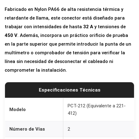
V
Fabricado en Nylon PA66 de alta resistencia térmica y
í
retardante de llama, este conector está diseñado para
a
trabajar con intensidades de hasta
32 A
y tensiones de
s
450 V
. Además, incorpora un práctico orificio de prueba
P
en la parte superior que permite introducir la punta de un
C
multímetro o comprobador de tensión para verificar la
T
línea sin necesidad de desconectar el cableado ni
-
comprometer la instalación.
2
1
2
Especificaciones Técnicas
|
3
PCT-212 (Equivalente a 221-
Modelo
412)
2
A
Número de Vías
2
4