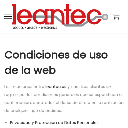
S
S
a
a
l
l
t
t
Condiciones de uso
a
a
r
r
de la web
a
a
l
l
a
c
Las relaciones entre
leantec.es
y nuestros clientes se
n
o
regirán por las condiciones generales que se especifican a
a
n
continuación, aceptadas al darse de alta o en la realización
v
t
de cualquier tipo de pedidos.
e
e
Privacidad y Protección de Datos Personales
g
n