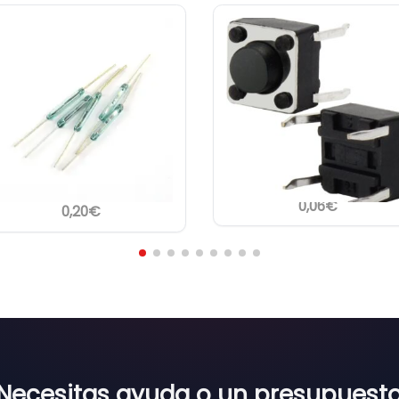
Interruptor Reed Switch
Pulsador Táctil Momentán
agnético NO (Normalmente
Mini 6x6x5mm para PCB
Abierto) 14×2 mm
0,06
€
0,20
€
Necesitas ayuda o un presupuest