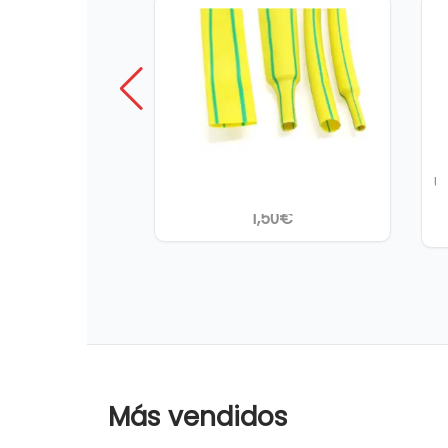
Funda termorretractil 3 mm
C
2:1 Amarillo/Verde – 1 metro
U
1,50
€
Más vendidos