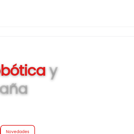
bótica
y
paña
lo, prototipado y
Novedades