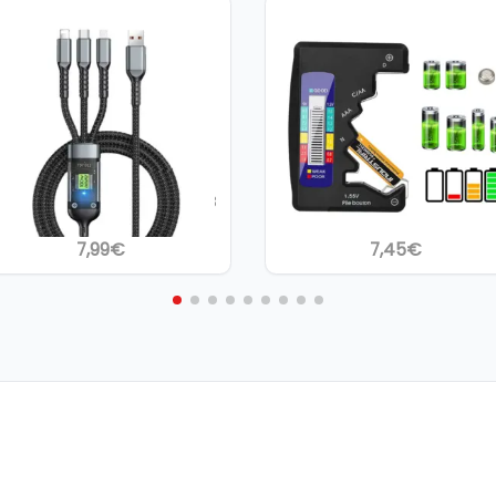
able de carga rapida 3 en 1
Comprobador De Bateria
SB a iPhone/tipo-c/MicroUSB
Digital Universal LCD BT-8
nylon 100W
C, D, N, AA, AAA, 9V, 1,5V
7,99
€
7,45
€