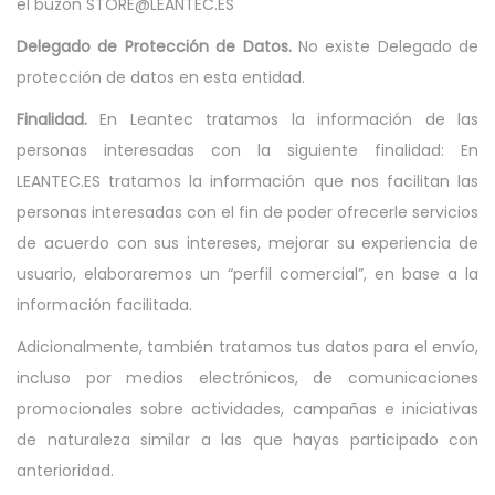
el buzón STORE@LEANTEC.ES
a
i
Delegado de Protección de Datos.
No existe Delegado de
c
d
protección de datos en esta entidad.
i
o
ó
Finalidad.
En Leantec tratamos la información de las
n
personas interesadas con la siguiente finalidad: En
LEANTEC.ES tratamos la información que nos facilitan las
personas interesadas con el fin de poder ofrecerle servicios
de acuerdo con sus intereses, mejorar su experiencia de
usuario, elaboraremos un “perfil comercial”, en base a la
información facilitada.
Adicionalmente, también tratamos tus datos para el envío,
incluso por medios electrónicos, de comunicaciones
promocionales sobre actividades, campañas e iniciativas
de naturaleza similar a las que hayas participado con
anterioridad.