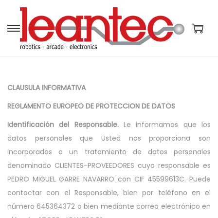
S
S
a
a
l
l
t
t
CLAUSULA INFORMATIVA
a
a
r
r
REGLAMENTO EUROPEO DE PROTECCION DE DATOS
a
a
Identificación del Responsable.
Le informamos que los
l
l
datos personales que Usted nos proporciona son
a
c
incorporados a un tratamiento de datos personales
n
o
denominado CLIENTES-PROVEEDORES cuyo responsable es
a
n
PEDRO MIGUEL GARRE NAVARRO con CIF 45599613C. Puede
v
t
contactar con el Responsable, bien por teléfono en el
e
e
número 645364372 o bien mediante correo electrónico en
g
n