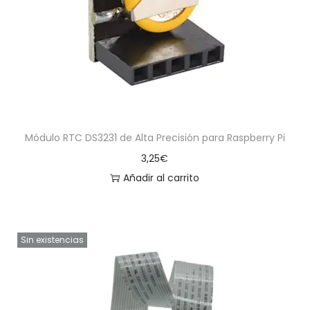
a
i
c
d
i
o
ó
n
Módulo RTC DS3231 de Alta Precisión para Raspberry Pi
3,25
€
Añadir al carrito
Sin existencias