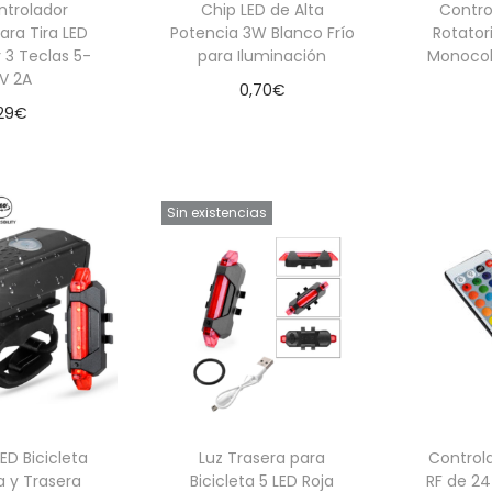
ntrolador
Chip LED de Alta
Contr
ra Tira LED
Potencia 3W Blanco Frío
Rotator
 3 Teclas 5-
para Iluminación
Monocol
V 2A
0,70
€
29
€
Añadir al carrito
 al carrito
Aña
Sin existencias
LED Bicicleta
Luz Trasera para
Controla
a y Trasera
Bicicleta 5 LED Roja
RF de 24