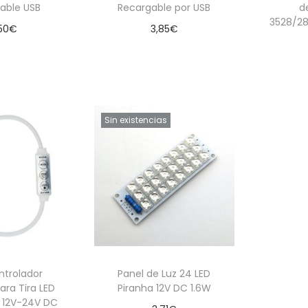
able USB
Recargable por USB
d
3528/28
50
€
3,85
€
 al carrito
Leer más
Aña
Sin existencias
ntrolador
Panel de Luz 24 LED
ra Tira LED
Piranha 12V DC 1.6W
 12V-24V DC