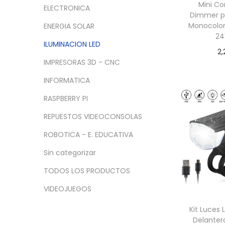
a
i
n
x
Mini Co
ELECTRONICA
c
d
Dimmer pa
i
i
Monocolor
ENERGIA SOLAR
i
o
m
m
24
ó
o
o
ILUMINACION LED
2,
n
IMPRESORAS 3D - CNC
Añadir
INFORMATICA
RASPBERRY PI
REPUESTOS VIDEOCONSOLAS
ROBOTICA - E. EDUCATIVA
Sin categorizar
TODOS LOS PRODUCTOS
VIDEOJUEGOS
Kit Luces 
Delanter