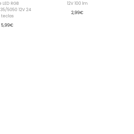
e LED RGB
12V 100 lm
35/5050 12V 24
2,99
€
teclas
Añadir al carrito
5,99
€
dir al carrito