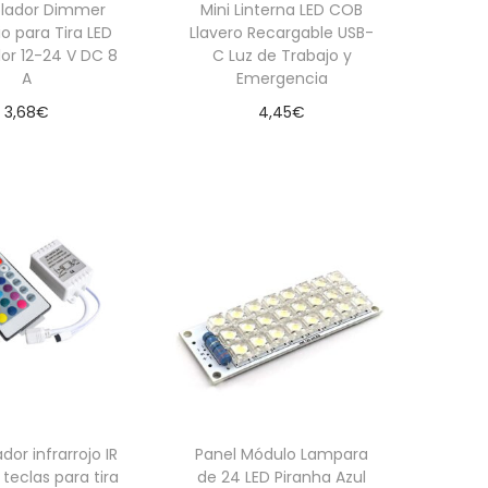
olador Dimmer
Mini Linterna LED COB
io para Tira LED
Llavero Recargable USB-
or 12-24 V DC 8
C Luz de Trabajo y
A
Emergencia
3,68
€
4,45
€
dir al carrito
Añadir al carrito
dor infrarrojo IR
Panel Módulo Lampara
 teclas para tira
de 24 LED Piranha Azul