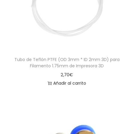
a
i
c
d
i
o
ó
n
Tubo de Teflón PTFE (OD 3mm * ID 2mm 3D) para
Filamento 1.75mm de Impresora 3D
2,70
€
Añadir al carrito