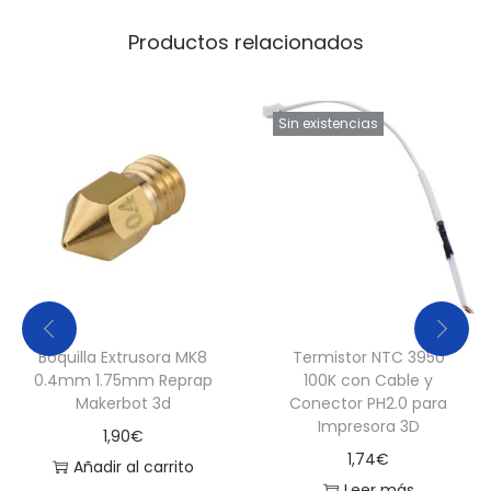
n
Productos relacionados
t
o
1
Sin existencias
.
7
5
m
m
d
e
Boquilla Extrusora MK8
Termistor NTC 3950
I
0.4mm 1.75mm Reprap
100K con Cable y
m
Makerbot 3d
Conector PH2.0 para
p
Impresora 3D
1,90
€
r
1,74
€
Añadir al carrito
e
Leer más