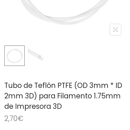
a
i
c
d
i
o
ó
n
Tubo de Teflón PTFE (OD 3mm * ID
2mm 3D) para Filamento 1.75mm
de Impresora 3D
2,70
€