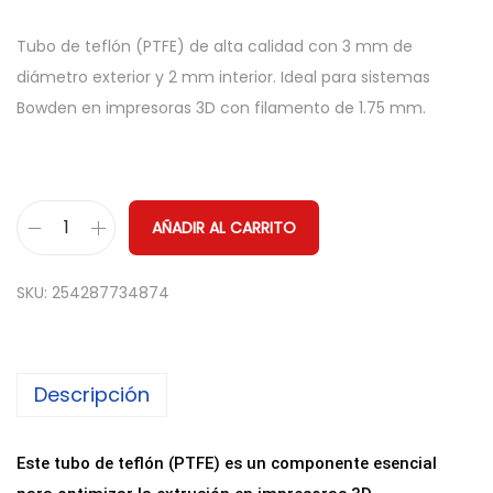
Tubo de teflón (PTFE) de alta calidad con 3 mm de
diámetro exterior y 2 mm interior. Ideal para sistemas
Bowden en impresoras 3D con filamento de 1.75 mm.
AÑADIR AL CARRITO
T
u
SKU:
254287734874
b
o
d
Descripción
e
T
e
Este tubo de teflón (PTFE) es un componente esencial
f