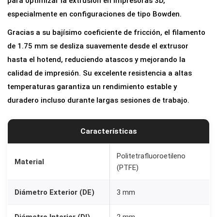
para optimizar la extrusión en impresoras 3D,
l
especialmente en configuraciones de tipo Bowden.
ó
Gracias a su bajísimo coeficiente de fricción, el filamento
n
de 1.75 mm se desliza suavemente desde el extrusor
P
hasta el hotend, reduciendo atascos y mejorando la
T
calidad de impresión. Su excelente resistencia a altas
F
temperaturas garantiza un rendimiento estable y
E
duradero incluso durante largas sesiones de trabajo.
(
O
Características
D
3
Politetrafluoroetileno
m
Material
(PTFE)
m
*
Diámetro Exterior (DE)
3 mm
I
D