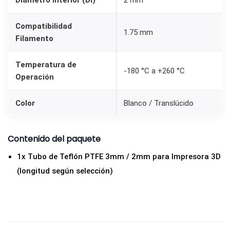
Diámetro Interior (DI)
2 mm
2
m
Compatibilidad
1.75 mm
Filamento
m
3
Temperatura de
D
-180 °C a +260 °C
Operación
)
p
Color
Blanco / Translúcido
a
r
Contenido del paquete
a
F
1x Tubo de Teflón PTFE 3mm / 2mm para Impresora 3D
i
(longitud según selección)
l
a
m
e