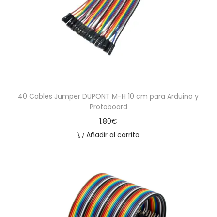
a
i
c
d
i
o
ó
n
40 Cables Jumper DUPONT M-H 10 cm para Arduino y
Protoboard
1,80
€
Añadir al carrito