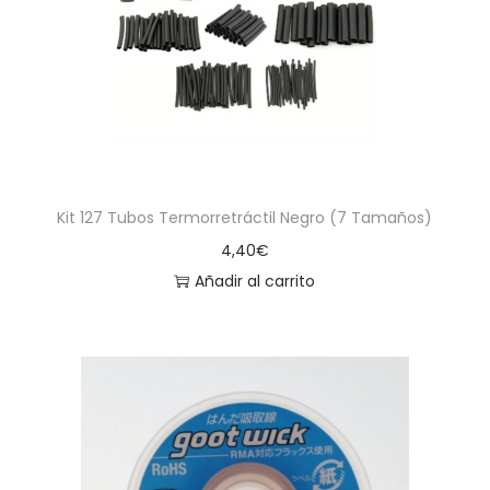
a
i
c
d
i
o
ó
n
Kit 127 Tubos Termorretráctil Negro (7 Tamaños)
4,40
€
Añadir al carrito