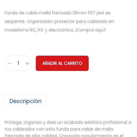
Funda de cable malla trenzada 38mm PET piel de
serpiente. Organizador protector para cableado en
modelismo RC, PC y electrónica. ¡Compra aquí!
AÑADIR AL CARRITO
F
u
n
d
Descripción
a
C
a
Protege, organiza y dale un acabado estético profesional a
b
tus cableados con esta funda para cable de malla
l
trenzada de alta calidad. Conocida popularmente en el