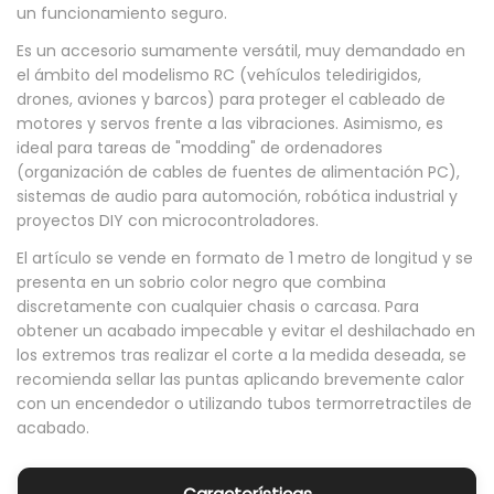
un funcionamiento seguro.
m
Es un accesorio sumamente versátil, muy demandado en
m
el ámbito del modelismo RC (vehículos teledirigidos,
P
drones, aviones y barcos) para proteger el cableado de
r
motores y servos frente a las vibraciones. Asimismo, es
ideal para tareas de "modding" de ordenadores
o
(organización de cables de fuentes de alimentación PC),
t
sistemas de audio para automoción, robótica industrial y
e
proyectos DIY con microcontroladores.
c
El artículo se vende en formato de 1 metro de longitud y se
c
presenta en un sobrio color negro que combina
i
discretamente con cualquier chasis o carcasa. Para
obtener un acabado impecable y evitar el deshilachado en
o
los extremos tras realizar el corte a la medida deseada, se
n
recomienda sellar las puntas aplicando brevemente calor
P
con un encendedor o utilizando tubos termorretractiles de
i
acabado.
e
l