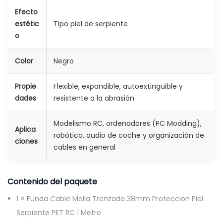
e
Efecto
estétic
Tipo piel de serpiente
t
o
r
o
Color
Negro
c
a
Propie
Flexible, expandible, autoextinguible y
n
dades
resistente a la abrasión
t
i
Modelismo RC, ordenadores (PC Modding),
Aplica
robótica, audio de coche y organización de
d
ciones
cables en general
a
d
Contenido del paquete
1 × Funda Cable Malla Trenzada 38mm Proteccion Piel
Serpiente PET RC 1 Metro