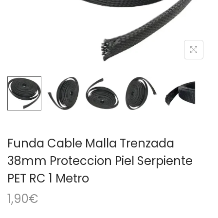
a
i
c
d
i
o
ó
n
Funda Cable Malla Trenzada
38mm Proteccion Piel Serpiente
PET RC 1 Metro
1,90
€