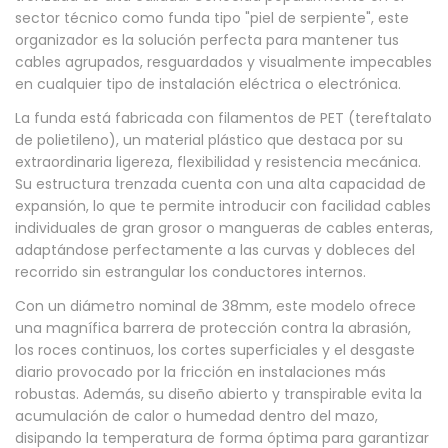
sector técnico como funda tipo "piel de serpiente", este
e
organizador es la solución perfecta para mantener tus
M
cables agrupados, resguardados y visualmente impecables
a
en cualquier tipo de instalación eléctrica o electrónica.
l
La funda está fabricada con filamentos de PET (tereftalato
l
de polietileno), un material plástico que destaca por su
extraordinaria ligereza, flexibilidad y resistencia mecánica.
a
Su estructura trenzada cuenta con una alta capacidad de
T
expansión, lo que te permite introducir con facilidad cables
r
individuales de gran grosor o mangueras de cables enteras,
e
adaptándose perfectamente a las curvas y dobleces del
recorrido sin estrangular los conductores internos.
n
z
Con un diámetro nominal de 38mm, este modelo ofrece
una magnífica barrera de protección contra la abrasión,
a
los roces continuos, los cortes superficiales y el desgaste
d
diario provocado por la fricción en instalaciones más
a
robustas. Además, su diseño abierto y transpirable evita la
3
acumulación de calor o humedad dentro del mazo,
disipando la temperatura de forma óptima para garantizar
8