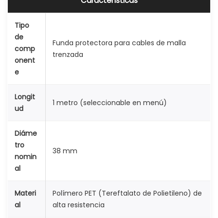
Características
S
e
Tipo
de
r
Funda protectora para cables de malla
comp
p
trenzada
onent
i
e
e
n
Longit
1 metro (seleccionable en menú)
t
ud
e
Diáme
P
tro
E
38 mm
nomin
T
al
R
C
Materi
Polímero PET (Tereftalato de Polietileno) de
1
al
alta resistencia
M