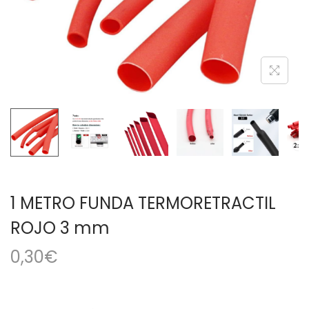
a
i
c
d
i
o
ó
n
1 METRO FUNDA TERMORETRACTIL
ROJO 3 mm
0,30
€