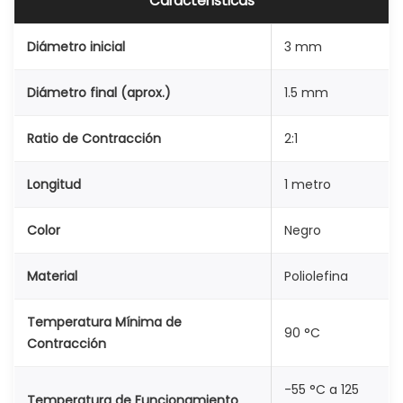
Características
O
J
Diámetro inicial
3 mm
O
3
Diámetro final (aprox.)
1.5 mm
m
Ratio de Contracción
2:1
m
c
Longitud
1 metro
a
n
Color
Negro
t
i
Material
Poliolefina
d
a
Temperatura Mínima de
90 °C
d
Contracción
-55 °C a 125
Temperatura de Funcionamiento