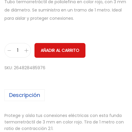
Tubo termorretráctil de poliolefina en color rojo, con 3 mm
de diámetro. Se suministra en un tramo de 1 metro. Ideal
para aislar y proteger conexiones.
AÑADIR AL CARRITO
1
M
SKU:
264828485976
E
T
R
Descripción
O
F
U
Protege y aísla tus conexiones eléctricas con esta funda
N
termorretráctil de 3 mm en color rojo. Tira de 1 metro con
D
ratio de contracción 2:1.