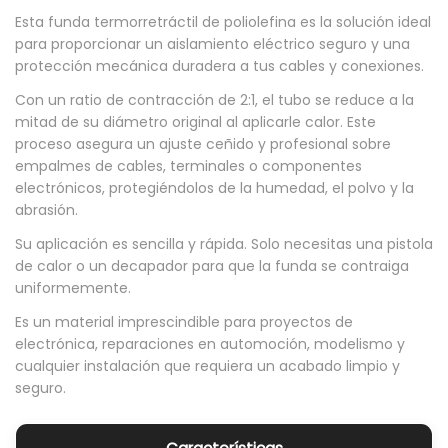
A
Esta funda termorretráctil de poliolefina es la solución ideal
T
para proporcionar un aislamiento eléctrico seguro y una
protección mecánica duradera a tus cables y conexiones.
E
R
Con un ratio de contracción de 2:1, el tubo se reduce a la
mitad de su diámetro original al aplicarle calor. Este
M
proceso asegura un ajuste ceñido y profesional sobre
O
empalmes de cables, terminales o componentes
R
electrónicos, protegiéndolos de la humedad, el polvo y la
abrasión.
E
T
Su aplicación es sencilla y rápida. Solo necesitas una pistola
de calor o un decapador para que la funda se contraiga
R
uniformemente.
A
Es un material imprescindible para proyectos de
C
electrónica, reparaciones en automoción, modelismo y
T
cualquier instalación que requiera un acabado limpio y
I
seguro.
L
R