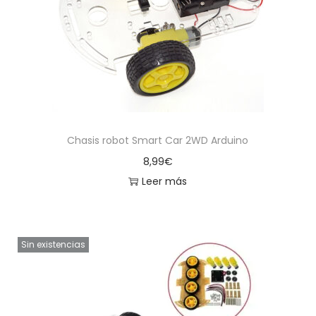
a
i
c
d
i
o
ó
n
Chasis robot Smart Car 2WD Arduino
8,99
€
Leer más
Sin existencias