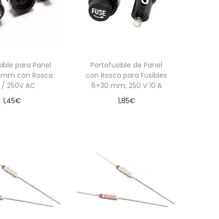
sible para Panel
Portafusible de Panel
 mm con Rosca
con Rosca para Fusibles
 / 250V AC
6×30 mm, 250 V 10 A
1,45
€
1,85
€
dir al carrito
Añadir al carrito