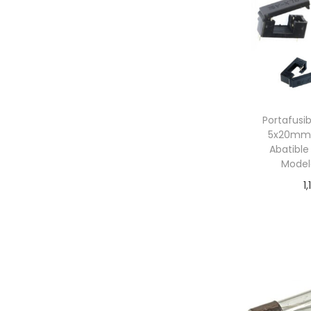
Portafusi
5x20mm
Abatible
Model
1,
Añadir