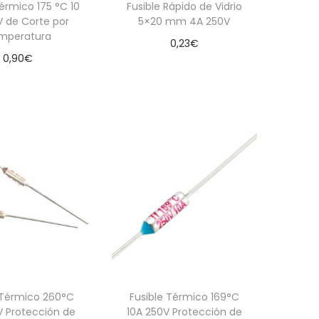
Térmico 175 °C 10
Fusible Rápido de Vidrio
V de Corte por
5×20 mm 4A 250V
mperatura
0,23
€
0,90
€
Añadir al carrito
dir al carrito
 Térmico 260°C
Fusible Térmico 169°C
V Protección de
10A 250V Protección de