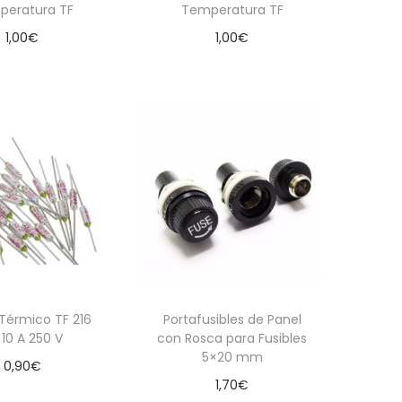
peratura TF
Temperatura TF
1,00
€
1,00
€
dir al carrito
Añadir al carrito
 Térmico TF 216
Portafusibles de Panel
 10 A 250 V
con Rosca para Fusibles
5×20 mm
0,90
€
1,70
€
dir al carrito