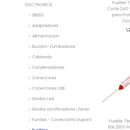
a
i
n
x
Fusible 
ELECTRONICA
c
d
Corte 240 
i
i
para Pro
18650
i
o
m
m
Cir
ó
o
o
Adaptadores
1,
n
Alimentacion
Añadir
Buzzers-Zumbadores
Cableado
Condensadores
Conectores
Conectores USB
Diodos Led
Diodos rectificadores-Zener
Fundas - Conectores Dupont
Fusible T
10A 250V P