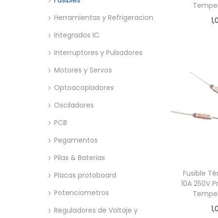
Fusibles
Temper
Herramientas y Refrigeracion
1,
Integrados IC
Añadir
Interruptores y Pulsadores
Motores y Servos
Optoacopladores
Osciladores
PCB
Pegamentos
Pilas & Baterias
Fusible T
Placas protoboard
10A 250V P
Potenciometros
Temper
1,
Reguladores de Voltaje y