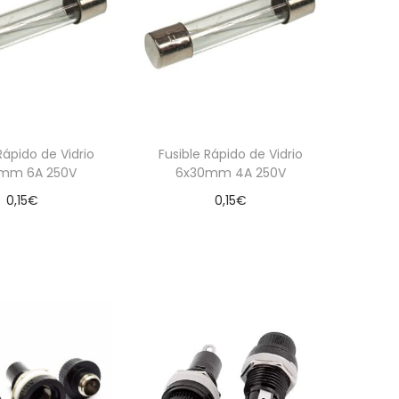
Rápido de Vidrio
Fusible Rápido de Vidrio
mm 6A 250V
6x30mm 4A 250V
0,15
€
0,15
€
dir al carrito
Añadir al carrito