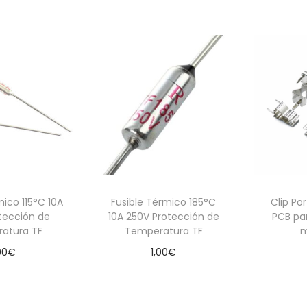
 al carrito
Añadir al carrito
mico 115°C 10A
Fusible Térmico 185°C
Clip Po
tección de
10A 250V Protección de
PCB par
atura TF
Temperatura TF
m
00
€
1,00
€
 al carrito
Añadir al carrito
Aña