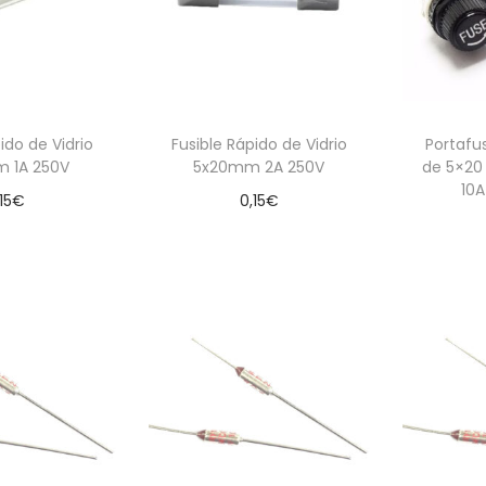
ido de Vidrio
Fusible Rápido de Vidrio
Portafu
 1A 250V
5x20mm 2A 250V
de 5×20
10A
15
€
0,15
€
 al carrito
Añadir al carrito
Aña