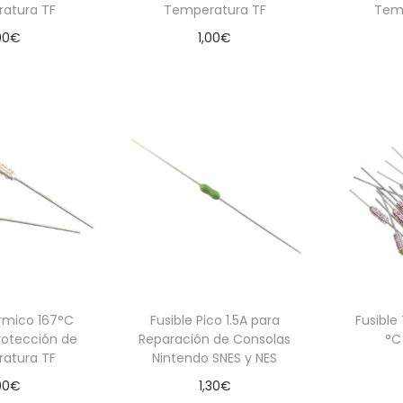
atura TF
Temperatura TF
Tem
00
€
1,00
€
 al carrito
Añadir al carrito
Aña
érmico 167°C
Fusible Pico 1.5A para
Fusible
rotección de
Reparación de Consolas
°C
atura TF
Nintendo SNES y NES
00
€
1,30
€
Aña