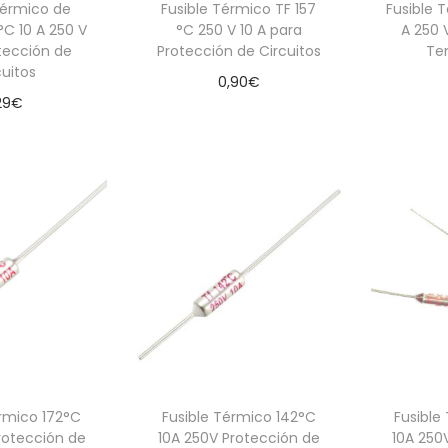
Térmico de
Fusible Térmico TF 157
Fusible 
°C 10 A 250 V
°C 250 V 10 A para
A 250 
tección de
Protección de Circuitos
Te
cuitos
0,90
€
29
€
Añadir al carrito
Aña
 al carrito
érmico 172°C
Fusible Térmico 142°C
Fusible
rotección de
10A 250V Protección de
10A 250