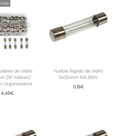
ncias
usibles de Vidrio
Fusible Rápido de Vidrio
m (10 Valores)
6x30mm 10A 250V
a Organizadora
0,15
€
4,45
€
Añadir al carrito
Leer más