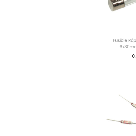
Fusible Ráp
6x30mm
0,
Añadir