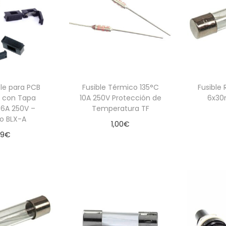
ble para PCB
Fusible Térmico 135°C
Fusible 
 con Tapa
10A 250V Protección de
6x30
 6A 250V –
Temperatura TF
o BLX-A
1,00
€
Aña
19
€
Añadir al carrito
 al carrito