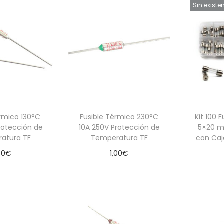
Sin existe
érmico 130°C
Fusible Térmico 230°C
Kit 100 F
rotección de
10A 250V Protección de
5×20 m
atura TF
Temperatura TF
con Caj
00
€
1,00
€
 al carrito
Añadir al carrito