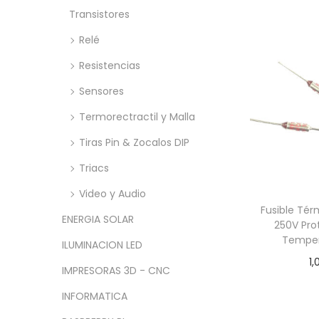
Añadir
Transistores
Relé
Resistencias
Sensores
Termorectractil y Malla
Tiras Pin & Zocalos DIP
Triacs
Video y Audio
Fusible Tér
ENERGIA SOLAR
250V Pro
Temper
ILUMINACION LED
1,
IMPRESORAS 3D - CNC
Añadir
INFORMATICA