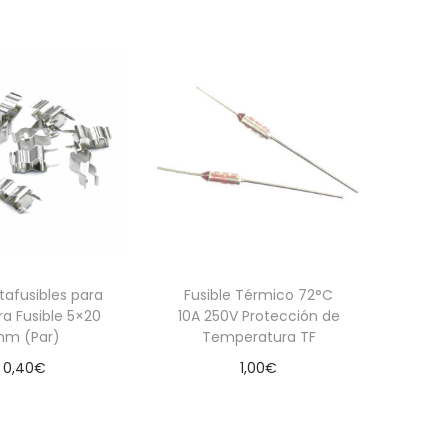
Añadir al carrito
rtafusibles para
Fusible Térmico 72°C
a Fusible 5×20
10A 250V Protección de
m (Par)
Temperatura TF
0,40
€
1,00
€
dir al carrito
Añadir al carrito