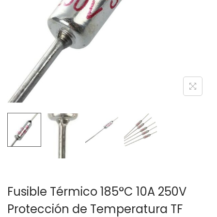
a
i
c
d
i
o
ó
n
Fusible Térmico 185°C 10A 250V
Protección de Temperatura TF