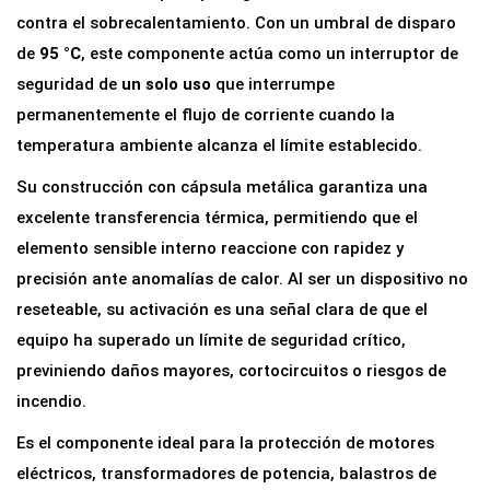
r
contra el sobrecalentamiento. Con un umbral de disparo
m
de
95 °C
, este componente actúa como un interruptor de
i
seguridad de
un solo uso
que interrumpe
c
permanentemente el flujo de corriente cuando la
o
temperatura ambiente alcanza el límite establecido.
9
Su construcción con cápsula metálica garantiza una
5
excelente transferencia térmica, permitiendo que el
°
elemento sensible interno reaccione con rapidez y
C
precisión ante anomalías de calor. Al ser un dispositivo no
1
reseteable, su activación es una señal clara de que el
0
equipo ha superado un límite de seguridad crítico,
A
previniendo daños mayores, cortocircuitos o riesgos de
2
incendio.
5
Es el componente ideal para la protección de motores
0
eléctricos, transformadores de potencia, balastros de
V