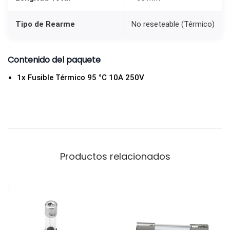
e
r
Tipo de Rearme
No reseteable (Térmico)
a
t
Contenido del paquete
u
1x Fusible Térmico 95 °C 10A 250V
r
a
T
F
c
a
Productos relacionados
n
t
i
d
a