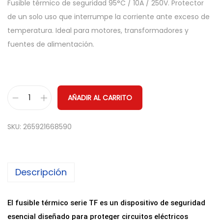
Fusible térmico de seguridad 95°C / 10A / 250V. Protector
de un solo uso que interrumpe la corriente ante exceso de
temperatura. Ideal para motores, transformadores y
fuentes de alimentación.
AÑADIR AL CARRITO
F
u
SKU:
265921668590
s
i
b
Descripción
l
e
T
El fusible térmico serie TF es un dispositivo de seguridad
é
esencial diseñado para proteger circuitos eléctricos