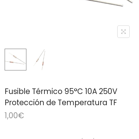
a
i
c
d
i
o
ó
n
Fusible Térmico 95°C 10A 250V
Protección de Temperatura TF
1,00
€