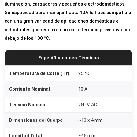
iluminación, cargadores y pequeños electrodomésticos.
P
Su capacidad para manejar hasta 10A lo hace compatible
r
con una gran variedad de aplicaciones domésticas e
o
industriales que requieren un corte térmico preventivo por
t
debajo de los 100 °C.
e
c
c
Especificaciones Técnicas
i
ó
Temperatura de Corte (Tf)
95 °C
n
Corriente Nominal
10 A
d
e
Tensión Nominal
250 V AC
T
e
Dimensiones del Cuerpo
~13 x 4 mm
m
p
Longitud Total
~65 mm