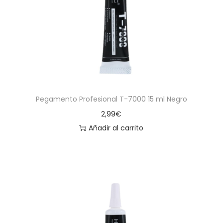
a
i
c
d
i
o
ó
n
Pegamento Profesional T-7000 15 ml Negro
2,99
€
Añadir al carrito