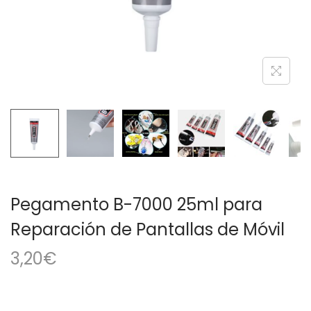
a
i
c
d
i
o
ó
n
Pegamento B-7000 25ml para
Reparación de Pantallas de Móvil
3,20
€