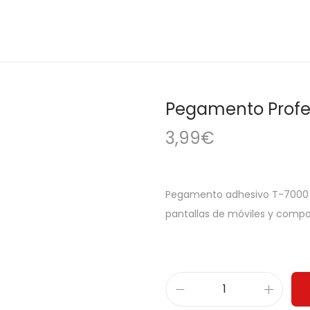
Pegamento Profes
3,99
€
Pegamento adhesivo T-7000 de
pantallas de móviles y compon
P