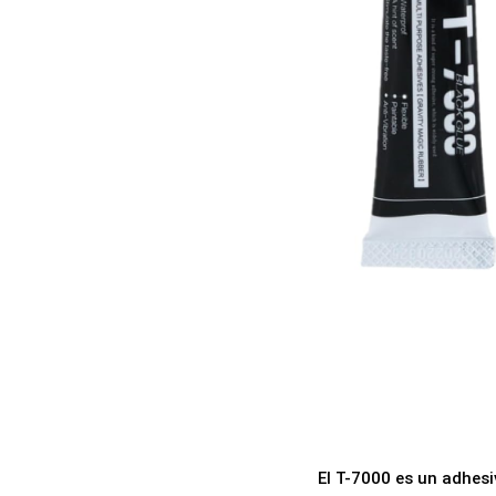
a
i
c
d
i
o
ó
n
El T-7000 es un adhesi