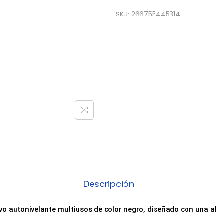
e
SKU:
266755445314
g
a
m
e
n
t
o
P
r
o
f
e
s
Descripción
i
o
vo autonivelante multiusos de color negro, diseñado con una al