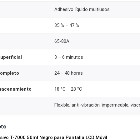
r
Adhesivo líquido multiusos
o
c
35 % – 47 %
a
n
65-80A
t
i
uperficial
3 – 6 minutos
d
a
completo
24 – 48 horas
d
macenamiento
18 °C – 28 °C
Flexible, anti-vibración, impermeable, vis
ete
ivo T-7000 50ml Negro para Pantalla LCD Móvil