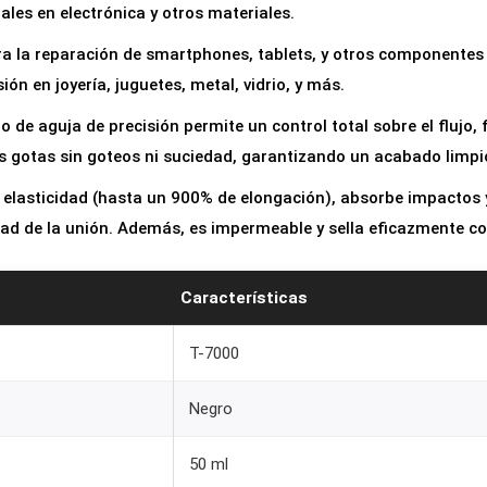
n
ales en electrónica y otros materiales.
a
ara la reparación de smartphones, tablets, y otros componentes
l
ión en joyería, juguetes, metal, vidrio, y más.
T
 de aguja de precisión permite un control total sobre el flujo, 
-
 gotas sin goteos ni suciedad, garantizando un acabado limpio
7
0
 elasticidad (hasta un 900% de elongación), absorbe impactos y
0
ad de la unión. Además, es impermeable y sella eficazmente cont
0
5
Características
0
m
T-7000
l
N
Negro
e
50 ml
g