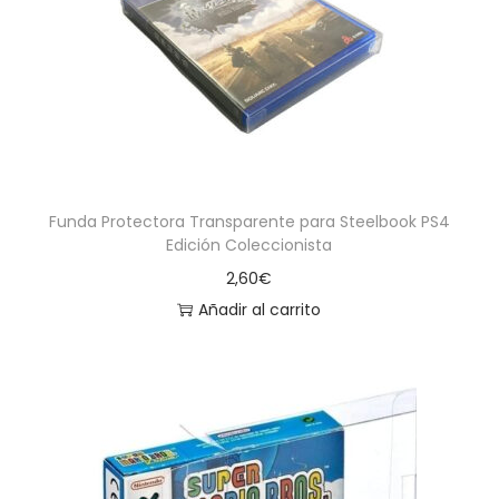
a
i
c
d
i
o
ó
n
Funda Protectora Transparente para Steelbook PS4
Edición Coleccionista
2,60
€
Añadir al carrito