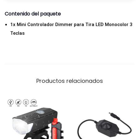
r
Contenido del paquete
3
1x Mini Controlador Dimmer para Tira LED Monocolor 3
T
Teclas
e
c
l
a
s
5
Productos relacionados
-
2
4
V
2
A
c