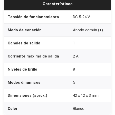
Características
a
T
Tensión de funcionamiento
DC 5-24 V
i
r
Modo de conexión
Ánodo común (+)
a
L
Canales de salida
1
E
Corriente máxima de salida
2 A
D
M
Niveles de brillo
8
o
n
Modos dinámicos
5
o
c
Dimensiones (aprox.)
42 x 12 x 3 mm
o
l
Color
Blanco
o