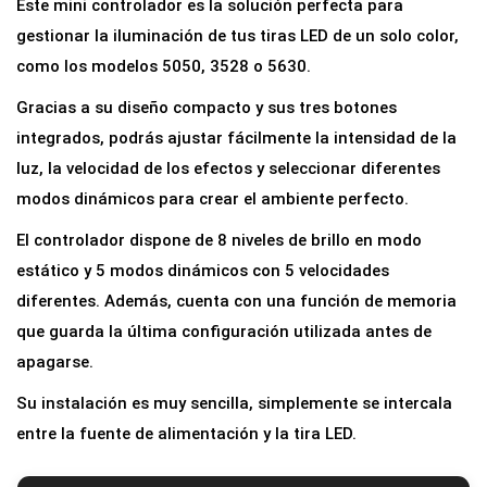
Este mini controlador es la solución perfecta para
r
gestionar la iluminación de tus tiras LED de un solo color,
o
como los modelos 5050, 3528 o 5630.
l
Gracias a su diseño compacto y sus tres botones
a
integrados, podrás ajustar fácilmente la intensidad de la
d
luz, la velocidad de los efectos y seleccionar diferentes
o
modos dinámicos para crear el ambiente perfecto.
r
El controlador dispone de 8 niveles de brillo en modo
D
estático y 5 modos dinámicos con 5 velocidades
i
diferentes. Además, cuenta con una función de memoria
m
que guarda la última configuración utilizada antes de
m
apagarse.
e
r
Su instalación es muy sencilla, simplemente se intercala
p
entre la fuente de alimentación y la tira LED.
a
r