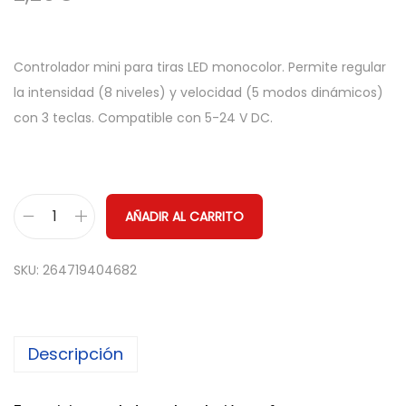
Controlador mini para tiras LED monocolor. Permite regular
la intensidad (8 niveles) y velocidad (5 modos dinámicos)
con 3 teclas. Compatible con 5-24 V DC.
AÑADIR AL CARRITO
M
i
SKU:
264719404682
n
i
C
Descripción
o
n
t