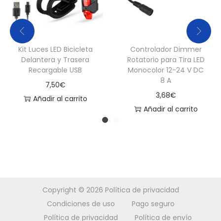
a
n
t
Kit Luces LED Bicicleta
Controlador Dimmer
i
Delantera y Trasera
Rotatorio para Tira LED
d
Recargable USB
Monocolor 12-24 V DC
8 A
a
7,50
€
3,68
€
d
Añadir al carrito
Añadir al carrito
Copyright © 2026
Política de privacidad
Condiciones de uso
Pago seguro
Política de privacidad
Política de envío