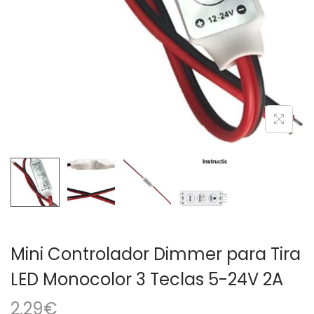
a
i
c
d
i
o
ó
n
Mini Controlador Dimmer para Tira
LED Monocolor 3 Teclas 5-24V 2A
2,29
€