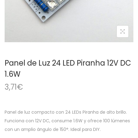
a
i
c
d
i
o
ó
n
Panel de Luz 24 LED Piranha 12V DC
1.6W
3,71
€
Panel de luz compacto con 24 LEDs Piranha de alto brillo.
Funciona con 12V DC, consume 1.6W y ofrece 100 lúmenes
con un amplio ángulo de 150°. Ideal para DIY.