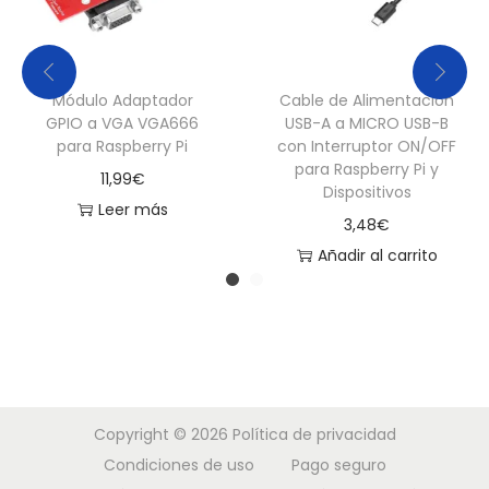
4
8
c
Módulo Adaptador
Cable de Alimentación
m
GPIO a VGA VGA666
USB-A a MICRO USB-B
c
para Raspberry Pi
con Interruptor ON/OFF
a
para Raspberry Pi y
11,99
€
Dispositivos
n
Leer más
t
3,48
€
i
Añadir al carrito
d
a
d
Copyright © 2026
Política de privacidad
Condiciones de uso
Pago seguro