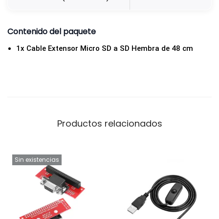
M
a
Contenido del paquete
c
h
1x Cable Extensor Micro SD a SD Hembra de 48 cm
o
a
S
D
H
Productos relacionados
e
m
b
Sin existencias
r
a
d
e