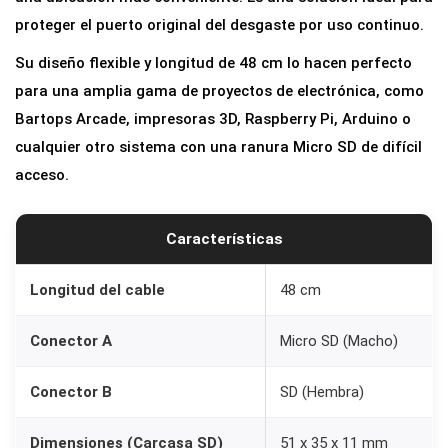
r
proteger el puerto original del desgaste por uso continuo.
E
Su diseño flexible y longitud de 48 cm lo hacen perfecto
x
para una amplia gama de proyectos de electrónica, como
t
Bartops Arcade, impresoras 3D, Raspberry Pi, Arduino o
e
cualquier otro sistema con una ranura Micro SD de difícil
n
acceso.
s
o
r
Características
M
i
Longitud del cable
48 cm
c
Conector A
Micro SD (Macho)
r
o
Conector B
SD (Hembra)
S
D
Dimensiones (Carcasa SD)
51 x 35 x 11 mm