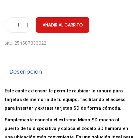
AÑADIR AL CARRITO
C
a
SKU:
254587836022
b
l
e
Descripción
A
l
a
Este cable extensor te permite reubicar la ranura para
r
tarjetas de memoria de tu equipo, facilitando el acceso
g
para insertar y extraer tarjetas SD de forma cómoda.
a
Simplemente conecta el extremo Micro SD macho al
d
puerto de tu dispositivo y coloca el zócalo SD hembra en
o
una ubicación más conveniente. Es una solución ideal para