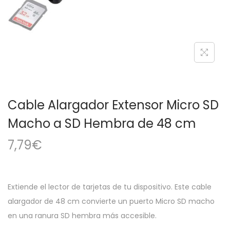
a
i
c
d
i
o
ó
n
Cable Alargador Extensor Micro SD
Macho a SD Hembra de 48 cm
7,79
€
Extiende el lector de tarjetas de tu dispositivo. Este cable
alargador de 48 cm convierte un puerto Micro SD macho
en una ranura SD hembra más accesible.