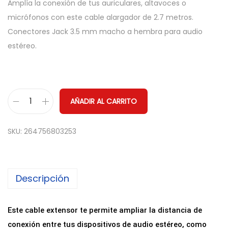
Amplía la conexión de tus auriculares, altavoces o
micrófonos con este cable alargador de 2.7 metros.
Conectores Jack 3.5 mm macho a hembra para audio
estéreo.
AÑADIR AL CARRITO
C
a
SKU:
264756803253
b
l
e
Descripción
A
l
a
Este cable extensor te permite ampliar la distancia de
r
conexión entre tus dispositivos de audio estéreo, como