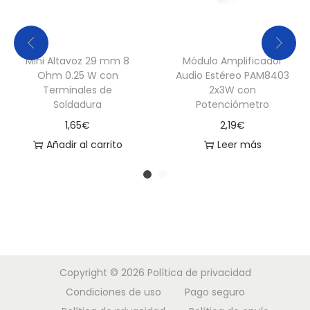
a
d
e
Mini Altavoz 29 mm 8
Módulo Amplificador
2
Ohm 0.25 W con
Audio Estéreo PAM8403
.
Terminales de
2x3W con
Soldadura
Potenciómetro
7
1,65
€
2,19
€
m
Añadir al carrito
Leer más
c
a
n
t
i
d
a
Copyright © 2026
Política de privacidad
d
Condiciones de uso
Pago seguro