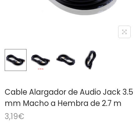
a
i
c
d
i
o
ó
n
Cable Alargador de Audio Jack 3.5
mm Macho a Hembra de 2.7 m
3,19
€