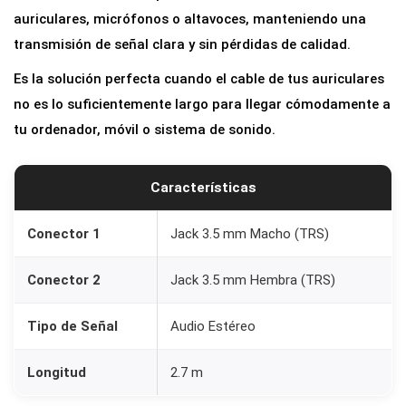
g
auriculares, micrófonos o altavoces, manteniendo una
a
transmisión de señal clara y sin pérdidas de calidad.
d
Es la solución perfecta cuando el cable de tus auriculares
o
no es lo suficientemente largo para llegar cómodamente a
r
tu ordenador, móvil o sistema de sonido.
d
e
Características
A
u
Conector 1
Jack 3.5 mm Macho (TRS)
d
i
Conector 2
Jack 3.5 mm Hembra (TRS)
o
J
Tipo de Señal
Audio Estéreo
a
c
Longitud
2.7 m
k