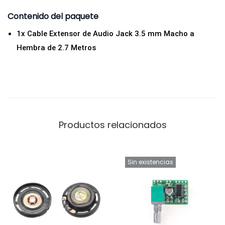
3
Contenido del paquete
.
1x Cable Extensor de Audio Jack 3.5 mm Macho a
5
Hembra de 2.7 Metros
m
m
M
a
c
h
Productos relacionados
o
a
H
Sin existencias
e
m
b
r