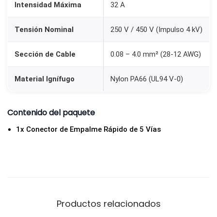
Intensidad Máxima
32 A
e
h
Tensión Nominal
250 V / 450 V (Impulso 4 kV)
a
s
Sección de Cable
0.08 – 4.0 mm² (28-12 AWG)
t
a
Material Ignífugo
Nylon PA66 (UL94 V-0)
4
m
Contenido del paquete
m
1x Conector de Empalme Rápido de 5 Vías
T
i
p
o
P
a
Productos relacionados
l