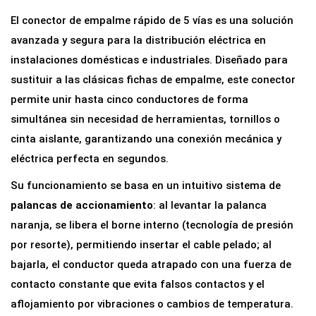
r
El conector de empalme rápido de 5 vías es una solución
d
avanzada y segura para la distribución eléctrica en
e
instalaciones domésticas e industriales. Diseñado para
E
sustituir a las clásicas fichas de empalme, este conector
m
permite unir hasta cinco conductores de forma
p
simultánea sin necesidad de herramientas, tornillos o
a
cinta aislante, garantizando una conexión mecánica y
l
eléctrica perfecta en segundos.
m
Su funcionamiento se basa en un intuitivo sistema de
e
palancas de accionamiento
: al levantar la palanca
R
naranja, se libera el borne interno (tecnología de presión
á
por resorte), permitiendo insertar el cable pelado; al
p
bajarla, el conductor queda atrapado con una fuerza de
i
contacto constante que evita falsos contactos y el
d
aflojamiento por vibraciones o cambios de temperatura.
o