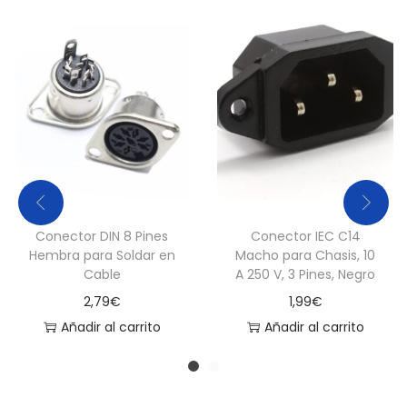
a
n
c
a
c
a
n
t
i
Conector DIN 8 Pines
Conector IEC C14
d
Hembra para Soldar en
Macho para Chasis, 10
Cable
A 250 V, 3 Pines, Negro
a
d
2,79
€
1,99
€
Añadir al carrito
Añadir al carrito