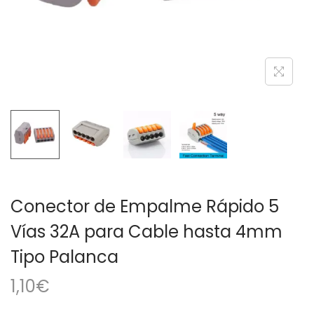
a
i
c
d
i
o
ó
n
Conector de Empalme Rápido 5
Vías 32A para Cable hasta 4mm
Tipo Palanca
1,10
€