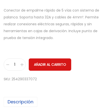
Conector de empalme rápido de 5 vías con sistema de
palanca. Soporta hasta 32A y cables de 4mm². Permite
realizar conexiones eléctricas seguras, rápidas y sin
herramientas en cajas de derivación. Incluye punto de
prueba de tensión integrado.
AÑADIR AL CARRITO
C
o
SKU:
254290337072
n
e
c
Descripción
t
o