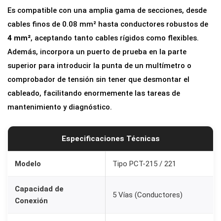
Es compatible con una amplia gama de secciones, desde
5
cables finos de 0.08 mm² hasta conductores robustos de
V
4 mm²
, aceptando tanto cables rígidos como flexibles.
í
Además, incorpora un puerto de prueba en la parte
a
superior para introducir la punta de un multímetro o
s
comprobador de tensión sin tener que desmontar el
3
cableado, facilitando enormemente las tareas de
2
mantenimiento y diagnóstico.
A
p
a
Especificaciones Técnicas
r
a
Modelo
Tipo PCT-215 / 221
C
Capacidad de
a
5 Vías (Conductores)
Conexión
b
l