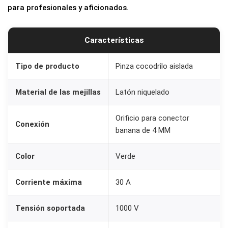
o
para profesionales y aficionados.
n
e
Características
c
t
Tipo de producto
Pinza cocodrilo aislada
o
Material de las mejillas
Latón niquelado
r
B
Orificio para conector
a
Conexión
banana de 4 MM
n
a
Color
Verde
n
a
Corriente máxima
30 A
d
e
Tensión soportada
1000 V
4