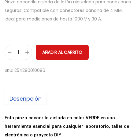
Pinza cocodrilo aislada de latón niquelado para conexiones
seguras. Compatible con conectores banana de 4 MM,
ideal para mediciones de hasta 1000 V y 30 A.
AÑADIR AL CARRITO
P
i
SKU:
254290010096
n
z
a
Descripción
C
o
c
Esta pinza cocodrilo aislada en color VERDE es una
o
herramienta esencial para cualquier laboratorio, taller de
d
electrónica o proyecto DIY.