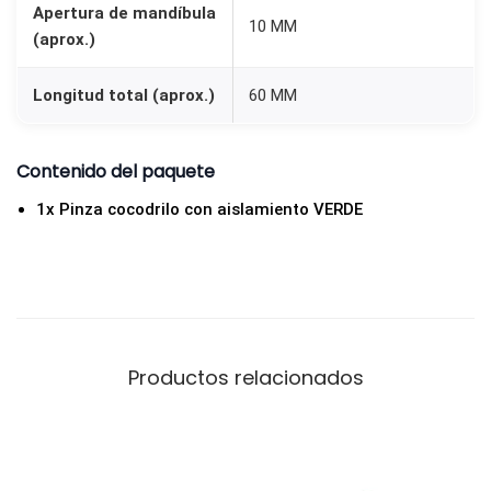
Apertura de mandíbula
m
10 MM
(aprox.)
m
V
Longitud total (aprox.)
60 MM
e
r
Contenido del paquete
d
e
1x Pinza cocodrilo con aislamiento VERDE
c
a
n
t
i
Productos relacionados
d
a
d