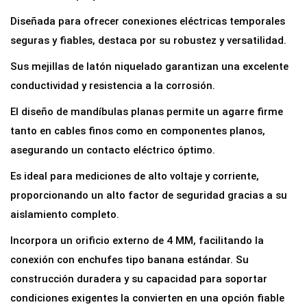
r
Diseñada para ofrecer conexiones eléctricas temporales
i
seguras y fiables, destaca por su robustez y versatilidad.
l
Sus mejillas de latón niquelado garantizan una excelente
o
conductividad y resistencia a la corrosión.
A
i
El diseño de mandíbulas planas permite un agarre firme
s
tanto en cables finos como en componentes planos,
l
asegurando un contacto eléctrico óptimo.
a
Es ideal para mediciones de alto voltaje y corriente,
d
proporcionando un alto factor de seguridad gracias a su
a
aislamiento completo.
p
a
Incorpora un orificio externo de 4 MM, facilitando la
r
conexión con enchufes tipo banana estándar. Su
a
construcción duradera y su capacidad para soportar
C
condiciones exigentes la convierten en una opción fiable