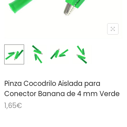
a
i
c
d
i
o
ó
n
Pinza Cocodrilo Aislada para
Conector Banana de 4 mm Verde
1,65
€