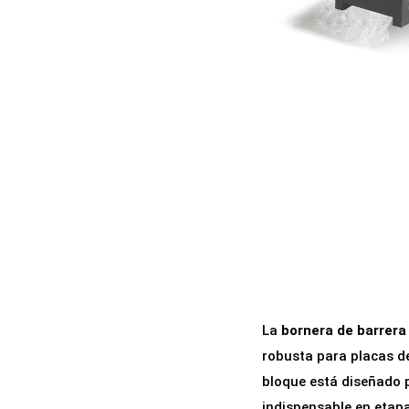
a
i
c
d
i
o
ó
n
La
bornera de barrera
robusta para placas d
bloque está diseñado 
indispensable en etapa