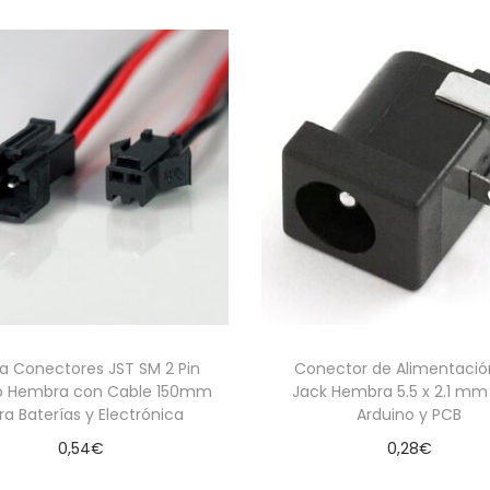
0
A
c
a
n
t
i
d
a
d
ja Conectores JST SM 2 Pin
Conector de Alimentaci
 Hembra con Cable 150mm
Jack Hembra 5.5 x 2.1 mm
ra Baterías y Electrónica
Arduino y PCB
0,54
€
0,28
€
Añadir al carrito
Añadir al carrito