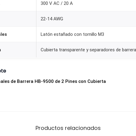
a
300 V AC / 20 A
a
P
22-14 AWG
C
B
les
Latón estañado con tornillo M3
H
B
a
Cubierta transparente y separadores de barrer
-
9
ete
5
ales de Barrera HB-9500 de 2 Pines con Cubierta
0
0
3
0
0
V
Productos relacionados
2