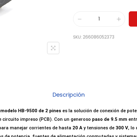
B
o
SKU:
266086052373
r
n
e
r
a
d
e
Descripción
B
a
 modelo HB-9500 de 2 pines
es la solución de conexión de po
r
e circuito impreso (PCB). Con un generoso
paso de 9.5 mm
entr
r
para manejar corrientes de hasta
20 A
y tensiones de
300 V
, lo
e
s de potencia, fuentes de alimentación conmutadas y sistemas 