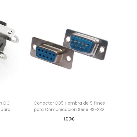
ón DC
Conector DB9 Hembra de 9 Pines
 para
para Comunicación Serie RS-232
1,00
€
Añadir al carrito