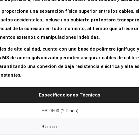
r
 proporciona una separación física superior entre los cables, e
a
tactos accidentales. Incluye una
cubierta protectora transpare
2
visual de la conexión en todo momento, al tiempo que ofrece u
P
ementos externos o manipulaciones indebidas.
i
n
es de alta calidad, cuenta con una base de polímero ignífugo y
e
os M3 de acero galvanizado
permiten asegurar cables de calibr
s
garantizando una conexión de baja resistencia eléctrica y alta 
9
onstantes.
.
5
Especificaciones Técnicas
m
m
HB-9500 (2 Pines)
p
9.5 mm
a
r