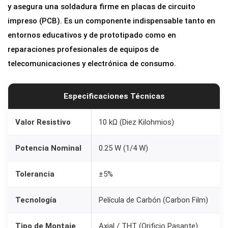
y asegura una soldadura firme en placas de circuito
.
impreso (PCB). Es un componente indispensable tanto en
2
entornos educativos y de prototipado como en
5
reparaciones profesionales de equipos de
W
telecomunicaciones y electrónica de consumo.
)
c
a
Especificaciones Técnicas
n
t
Valor Resistivo
10 kΩ (Diez Kilohmios)
i
Potencia Nominal
0.25 W (1/4 W)
d
a
Tolerancia
±5%
d
Tecnología
Película de Carbón (Carbon Film)
Tipo de Montaje
Axial / THT (Orificio Pasante)