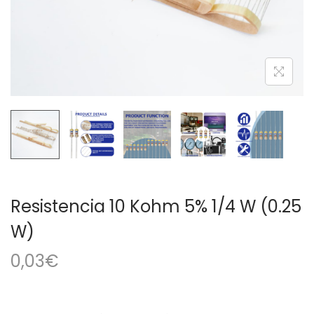
a
i
c
d
i
o
ó
n
Resistencia 10 Kohm 5% 1/4 W (0.25
W)
0,03
€