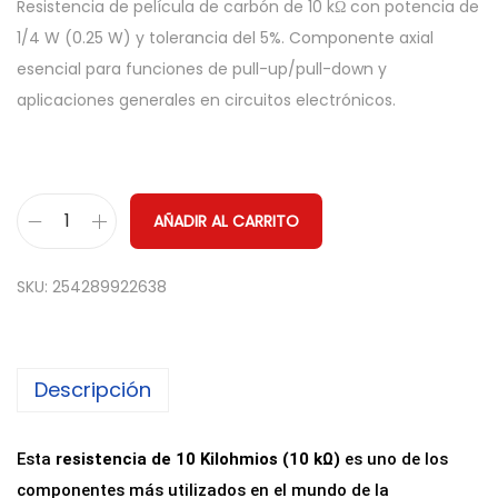
Resistencia de película de carbón de 10 kΩ con potencia de
1/4 W (0.25 W) y tolerancia del 5%. Componente axial
esencial para funciones de pull-up/pull-down y
aplicaciones generales en circuitos electrónicos.
AÑADIR AL CARRITO
R
e
SKU:
254289922638
s
i
s
Descripción
t
e
n
Esta
resistencia de 10 Kilohmios (10 kΩ)
es uno de los
c
componentes más utilizados en el mundo de la