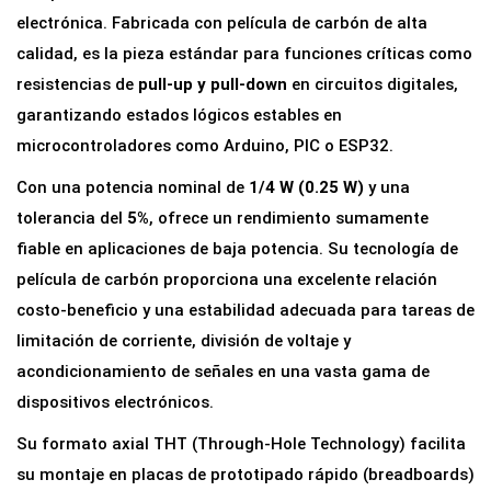
i
electrónica. Fabricada con película de carbón de alta
a
calidad, es la pieza estándar para funciones críticas como
1
resistencias de
pull-up y pull-down
en circuitos digitales,
0
garantizando estados lógicos estables en
K
microcontroladores como Arduino, PIC o ESP32.
o
Con una potencia nominal de
1/4 W (0.25 W)
y una
h
tolerancia del
5%
, ofrece un rendimiento sumamente
m
fiable en aplicaciones de baja potencia. Su tecnología de
5
película de carbón proporciona una excelente relación
%
costo-beneficio y una estabilidad adecuada para tareas de
1
limitación de corriente, división de voltaje y
/
acondicionamiento de señales en una vasta gama de
4
dispositivos electrónicos.
W
Su formato axial THT (Through-Hole Technology) facilita
(
su montaje en placas de prototipado rápido (breadboards)
0