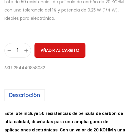
Lote de 50 resistencias de película de carbón de 20 KOHM
con una tolerancia del 1% y potencia de 0.25 W (1/4 W).
Ideales para electrónica.
AÑADIR AL CARRITO
P
a
SKU:
254440858032
c
k
5
Descripción
0
R
e
Este lote incluye 50 resistencias de película de carbón de
s
alta calidad, diseñadas para una amplia gama de
i
aplicaciones electrónicas. Con un valor de 20 KOHM y una