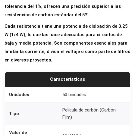
s
tolerancia del 1%, ofrecen una precisión superior a las
t
resistencias de carbón estándar del 5%.
e
Cada resistencia tiene una potencia de disipación de 0.25
n
W (1/4 W), lo que las hace adecuadas para circuitos de
c
baja y media potencia. Son componentes esenciales para
i
limitar la corriente, dividir el voltaje o como parte de filtros
a
en diversos proyectos.
s
2
Características
0
K
Unidades
50 unidades
o
h
Película de carbón (Carbon
Tipo
m
Film)
1
%
Valor de