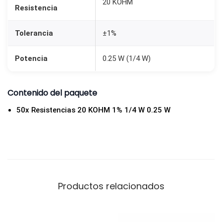
20 KOHM
1
Resistencia
/
Tolerancia
±1%
4
w
Potencia
0.25 W (1/4 W)
0
,
2
Contenido del paquete
5
50x Resistencias 20 KOHM 1% 1/4 W 0.25 W
w
c
a
n
t
Productos relacionados
i
d
a