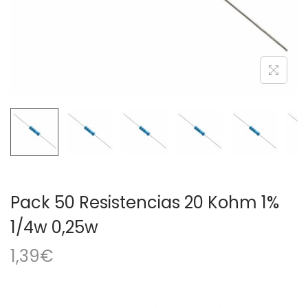
a
i
c
d
i
o
ó
n
Pack 50 Resistencias 20 Kohm 1%
1/4w 0,25w
1,39
€