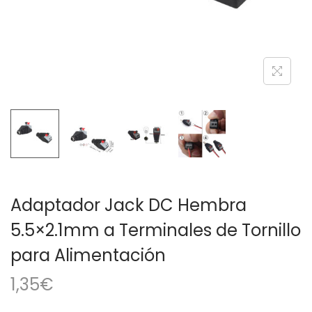
a
i
c
d
i
o
ó
n
Adaptador Jack DC Hembra
5.5×2.1mm a Terminales de Tornillo
para Alimentación
1,35
€