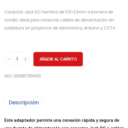
Conector Jack DC hembra de 5.5×2.1mm a bornera de
tornillo. Ideal para conectar cables de alimentación sin
soldadura en proyectos de electrónica, Arduino y CCTV.
AÑADIR AL CARRITO
A
d
SKU:
255887911460
a
p
t
Descripción
a
d
o
Este adaptador permite una conexión rápida y segura de
r