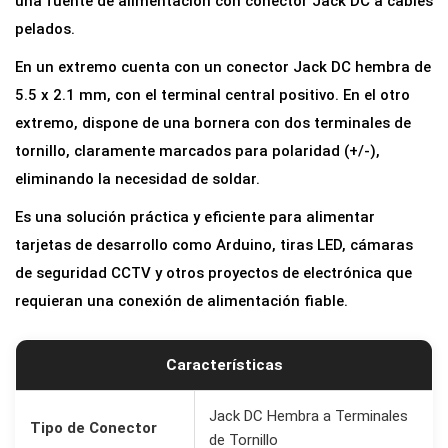
una fuente de alimentación con conector Jack DC a cables
J
pelados.
a
En un extremo cuenta con un conector Jack DC hembra de
c
5.5 x 2.1 mm, con el terminal central positivo. En el otro
k
extremo, dispone de una bornera con dos terminales de
D
tornillo, claramente marcados para polaridad (+/-),
C
eliminando la necesidad de soldar.
H
Es una solución práctica y eficiente para alimentar
e
tarjetas de desarrollo como Arduino, tiras LED, cámaras
m
de seguridad CCTV y otros proyectos de electrónica que
b
requieran una conexión de alimentación fiable.
r
a
5
Características
.
5
Jack DC Hembra a Terminales
Tipo de Conector
de Tornillo
x