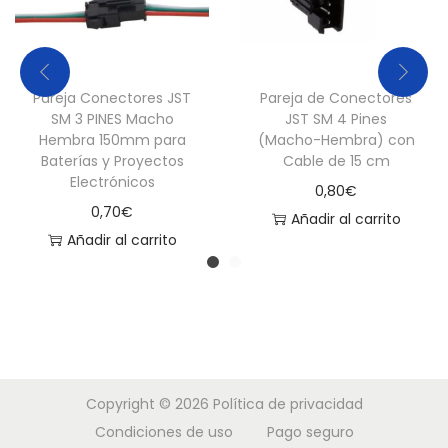
i
m
e
Pareja Conectores JST
Pareja de Conectores
n
SM 3 PINES Macho
JST SM 4 Pines
t
Hembra 150mm para
(Macho-Hembra) con
Baterías y Proyectos
Cable de 15 cm
a
Electrónicos
0,80
€
c
0,70
€
Añadir al carrito
i
Añadir al carrito
ó
n
c
a
n
t
Copyright © 2026
Política de privacidad
i
Condiciones de uso
Pago seguro
d