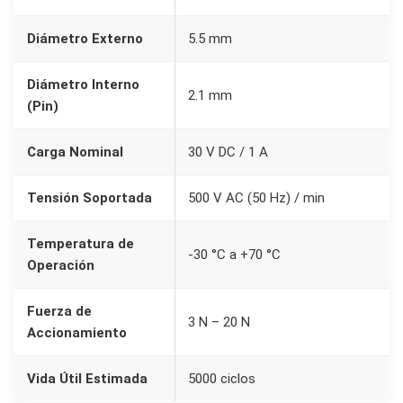
2
Diámetro Externo
5.5 mm
.
1
Diámetro Interno
2.1 mm
m
(Pin)
m
a
Carga Nominal
30 V DC / 1 A
T
e
Tensión Soportada
500 V AC (50 Hz) / min
r
Temperatura de
m
-30 °C a +70 °C
Operación
i
n
Fuerza de
3 N – 20 N
a
Accionamiento
l
e
Vida Útil Estimada
5000 ciclos
s