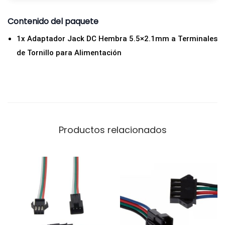
d
Contenido del paquete
e
1x Adaptador Jack DC Hembra 5.5×2.1mm a Terminales
T
de Tornillo para Alimentación
o
r
n
i
l
l
Productos relacionados
o
p
a
r
a
A
l