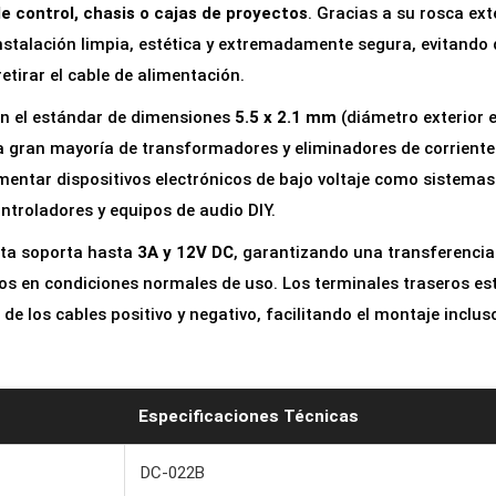
e control, chasis o cajas de proyectos
. Gracias a su rosca ext
e
instalación limpia, estética y extremadamente segura, evitando 
m
retirar el cable de alimentación.
b
r
n el estándar de dimensiones
5.5 x 2.1 mm
(diámetro exterior e 
a
a gran mayoría de transformadores y eliminadores de corriente
5
imentar dispositivos electrónicos de bajo voltaje como sistemas
.
ntroladores y equipos de audio DIY.
5
sta soporta hasta
3A y 12V DC
, garantizando una transferencia
x
os en condiciones normales de uso. Los terminales traseros e
2
 de los cables positivo y negativo, facilitando el montaje inclu
.
1
m
Especificaciones Técnicas
m
p
DC-022B
a