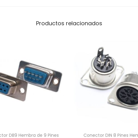
n
t
Productos relacionados
i
d
a
d
tor DB9 Hembra de 9 Pines
Conector DIN 8 Pines He