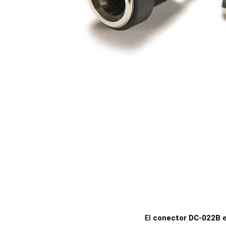
a
i
c
d
i
o
ó
n
El
conector DC-022B
e