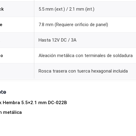
r
ck
5.5 mm (ext.) / 2.1 mm (int.)
a
P
e
7.8 mm (Requiere orificio de panel)
a
n
a
Hasta 12V DC / 3A
e
to
Aleación metálica con terminales de soldadura
l
D
Rosca trasera con tuerca hexagonal incluida
C
-
0
ete
2
ck Hembra 5.5×2.1 mm DC-022B
2
ón metálica
B
c
a