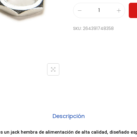
C
o
SKU:
264391748358
n
e
c
t
o
r
D
C
J
a
Descripción
c
k
s un jack hembra de alimentación de alta calidad, diseñado es
H