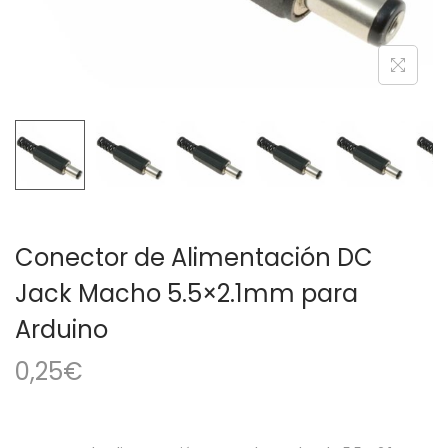
a
i
c
d
i
o
ó
n
Conector de Alimentación DC
Jack Macho 5.5×2.1mm para
Arduino
0,25
€