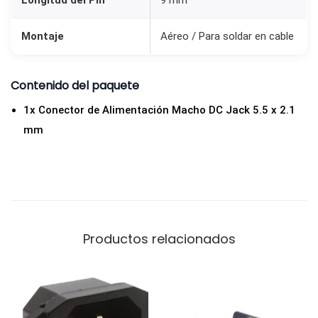
c
k
Montaje
Aéreo / Para soldar en cable
M
a
Contenido del paquete
c
h
1x Conector de Alimentación Macho DC Jack 5.5 x 2.1
o
mm
5
.
5
x
2
Productos relacionados
.
1
m
m