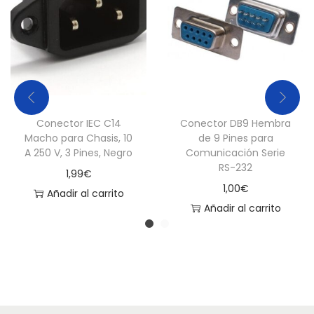
p
a
r
a
A
r
Conector IEC C14
Conector DB9 Hembra
d
Macho para Chasis, 10
de 9 Pines para
u
A 250 V, 3 Pines, Negro
Comunicación Serie
i
RS-232
1,99
€
n
1,00
€
Añadir al carrito
o
Añadir al carrito
c
a
n
t
i