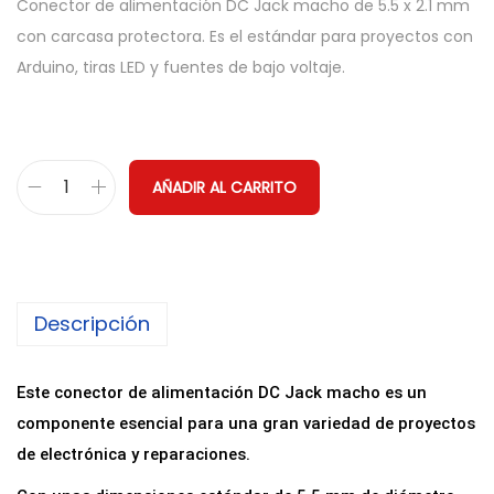
Conector de alimentación DC Jack macho de 5.5 x 2.1 mm
con carcasa protectora. Es el estándar para proyectos con
Arduino, tiras LED y fuentes de bajo voltaje.
AÑADIR AL CARRITO
C
o
n
e
Descripción
c
t
o
Este conector de alimentación DC Jack macho es un
r
componente esencial para una gran variedad de proyectos
d
de electrónica y reparaciones.
e