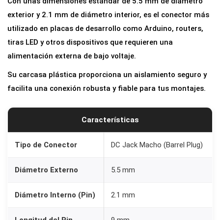
Con unas dimensiones estándar de 5.5 mm de diámetro
A
exterior y 2.1 mm de diámetro interior, es el conector más
l
utilizado en placas de desarrollo como Arduino, routers,
i
tiras LED y otros dispositivos que requieren una
m
alimentación externa de bajo voltaje.
e
Su carcasa plástica proporciona un aislamiento seguro y
n
facilita una conexión robusta y fiable para tus montajes.
t
a
c
Características
i
ó
Tipo de Conector
DC Jack Macho (Barrel Plug)
n
Diámetro Externo
5.5 mm
D
C
Diámetro Interno (Pin)
2.1 mm
J
a
Longitud del Pin
9 mm