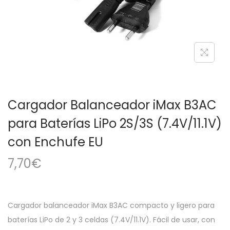
a
i
c
d
i
o
ó
n
Cargador Balanceador iMax B3AC
para Baterías LiPo 2S/3S (7.4V/11.1V)
con Enchufe EU
7,70
€
Cargador balanceador iMax B3AC compacto y ligero para
baterías LiPo de 2 y 3 celdas (7.4V/11.1V). Fácil de usar, con