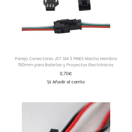
a
i
c
d
i
o
ó
n
Pareja Conectores JST SM 3 PINES Macho Hembra
150mm para Baterías y Proyectos Electrónicos
0,70
€
Añadir al carrito