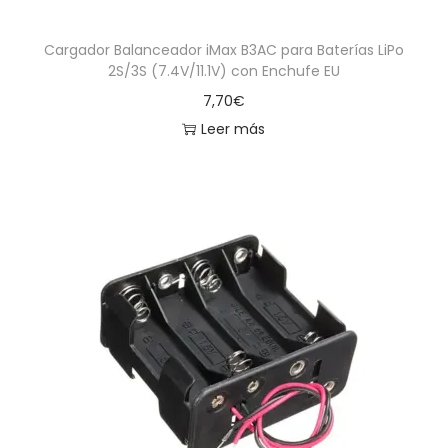
Cargador Balanceador iMax B3AC para Baterías LiPo
2S/3S (7.4V/11.1V) con Enchufe EU
7,70
€
Leer más