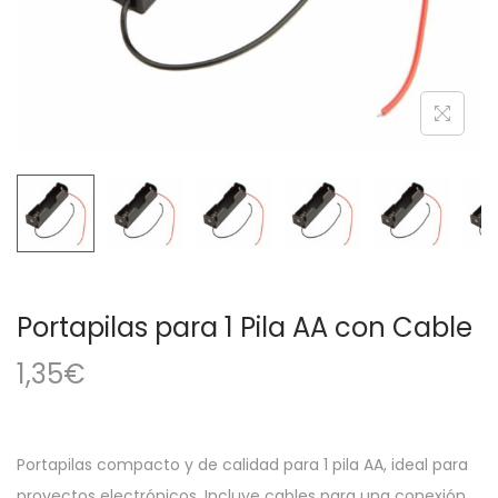
a
i
c
d
i
o
ó
n
Portapilas para 1 Pila AA con Cable
1,35
€
Portapilas compacto y de calidad para 1 pila AA, ideal para
proyectos electrónicos. Incluye cables para una conexión