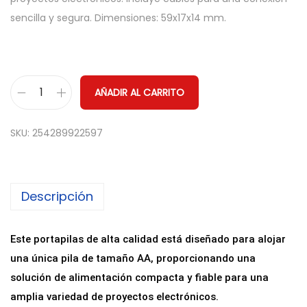
sencilla y segura. Dimensiones: 59x17x14 mm.
AÑADIR AL CARRITO
P
o
SKU:
254289922597
r
t
a
Descripción
p
i
l
Este portapilas de alta calidad está diseñado para alojar
a
una única pila de tamaño AA, proporcionando una
s
solución de alimentación compacta y fiable para una
p
amplia variedad de proyectos electrónicos.