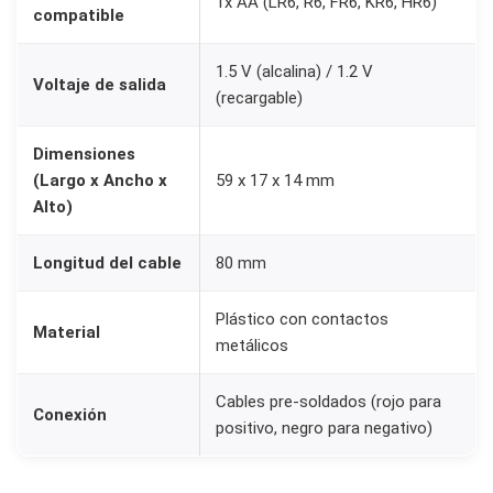
1x AA (LR6, R6, FR6, KR6, HR6)
l
compatible
e
c
1.5 V (alcalina) / 1.2 V
Voltaje de salida
(recargable)
a
n
Dimensiones
t
(Largo x Ancho x
59 x 17 x 14 mm
i
Alto)
d
a
Longitud del cable
80 mm
d
Plástico con contactos
Material
metálicos
Cables pre-soldados (rojo para
Conexión
positivo, negro para negativo)