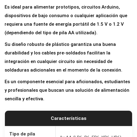
a
Es ideal para alimentar prototipos, circuitos Arduino,
r
dispositivos de bajo consumo o cualquier aplicación que
a
requiera una fuente de energía portátil de 1.5 V o 1.2 V
1
(dependiendo del tipo de pila AA utilizada).
P
Su diseño robusto de plástico garantiza una buena
i
durabilidad y los cables pre-soldados facilitan la
l
integración en cualquier circuito sin necesidad de
a
soldaduras adicionales en el momento de la conexión.
A
A
Es un componente esencial para aficionados, estudiantes
c
y profesionales que buscan una solución de alimentación
o
sencilla y efectiva.
n
C
Características
a
b
Tipo de pila