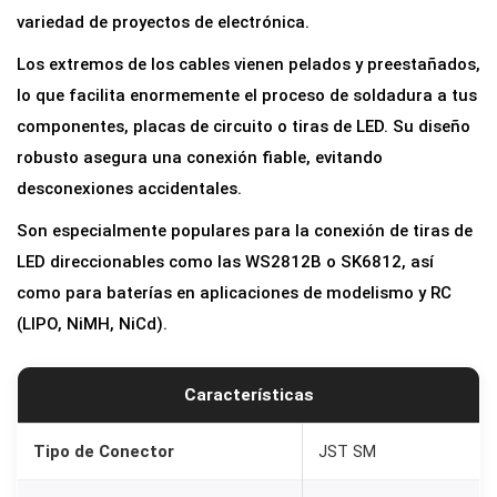
n
variedad de proyectos de electrónica.
e
Los extremos de los cables vienen pelados y preestañados,
c
lo que facilita enormemente el proceso de soldadura a tus
t
componentes, placas de circuito o tiras de LED. Su diseño
o
robusto asegura una conexión fiable, evitando
r
desconexiones accidentales.
e
Son especialmente populares para la conexión de tiras de
s
LED direccionables como las WS2812B o SK6812, así
J
como para baterías en aplicaciones de modelismo y RC
S
(LIPO, NiMH, NiCd).
T
S
M
Características
4
P
Tipo de Conector
JST SM
i