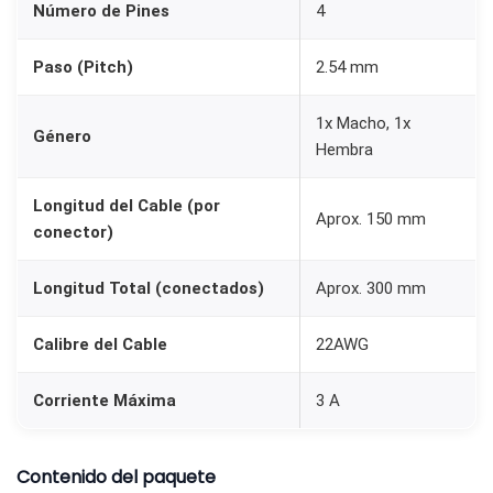
Número de Pines
4
n
e
Paso (Pitch)
2.54 mm
s
(
1x Macho, 1x
Género
M
Hembra
a
c
Longitud del Cable (por
Aprox. 150 mm
h
conector)
o
Longitud Total (conectados)
Aprox. 300 mm
-
H
Calibre del Cable
22AWG
e
m
Corriente Máxima
3 A
b
r
Contenido del paquete
a