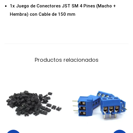
)
1x Juego de Conectores JST SM 4 Pines (Macho +
c
Hembra) con Cable de 150 mm
o
n
C
a
b
Productos relacionados
l
e
d
e
1
5
c
m
c