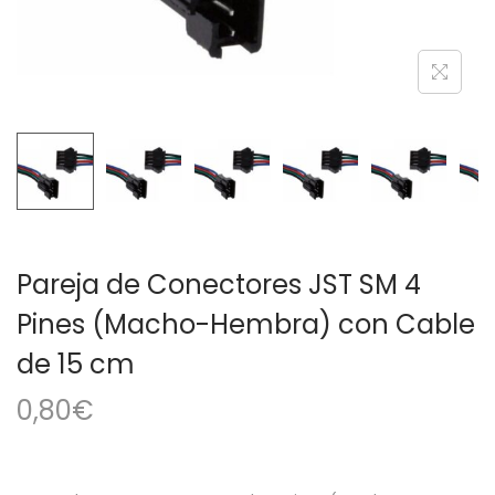
a
i
c
d
i
o
ó
n
Pareja de Conectores JST SM 4
Pines (Macho-Hembra) con Cable
de 15 cm
0,80
€