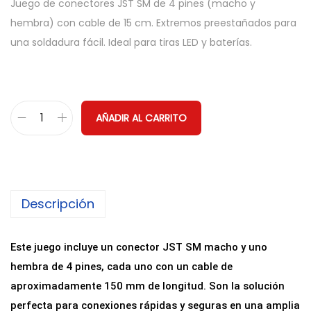
Juego de conectores JST SM de 4 pines (macho y
hembra) con cable de 15 cm. Extremos preestañados para
una soldadura fácil. Ideal para tiras LED y baterías.
AÑADIR AL CARRITO
P
a
r
e
Descripción
j
a
d
Este juego incluye un conector JST SM macho y uno
e
hembra de 4 pines, cada uno con un cable de
C
aproximadamente 150 mm de longitud. Son la solución
o
perfecta para conexiones rápidas y seguras en una amplia