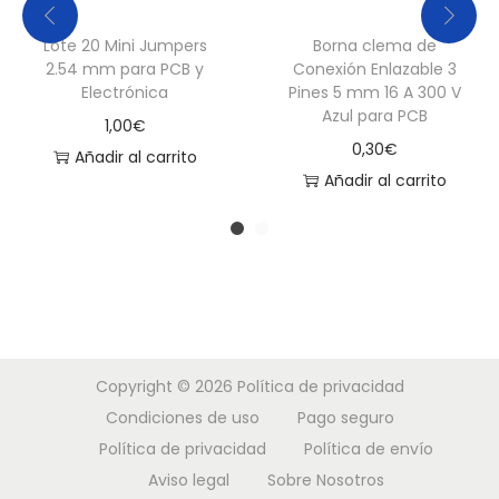
a
Lote 20 Mini Jumpers
Borna clema de
n
2.54 mm para PCB y
Conexión Enlazable 3
t
Electrónica
Pines 5 mm 16 A 300 V
i
Azul para PCB
1,00
€
d
0,30
€
Añadir al carrito
a
Añadir al carrito
d
Copyright © 2026
Política de privacidad
Condiciones de uso
Pago seguro
Política de privacidad
Política de envío
Aviso legal
Sobre Nosotros