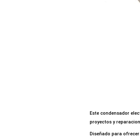
a
i
c
d
i
o
ó
n
Este condensador elec
proyectos y reparacion
Diseñado para ofrecer 