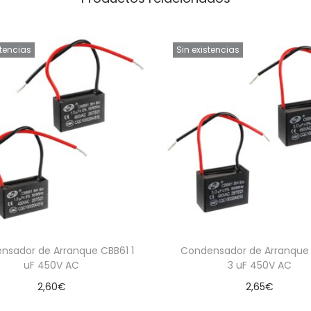
stencias
Sin existencias
nsador de Arranque CBB61 1
Condensador de Arranque
uF 450V AC
3 uF 450V AC
2,60
€
2,65
€
Leer más
Leer más