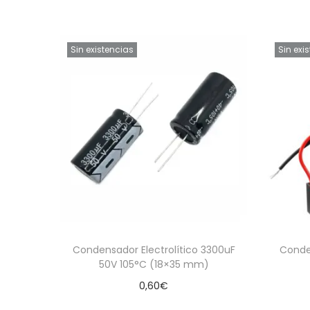
Sin existencias
Sin exi
Condensador Electrolítico 3300uF
Conde
50V 105°C (18×35 mm)
0,60
€
Leer más