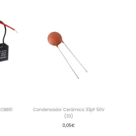
 CBB61
Condensador Cerámico 33pF 50V
(33)
0,05
€
Añadir al carrito