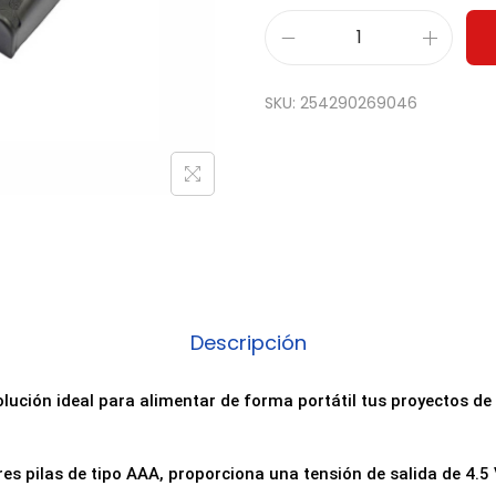
P
o
SKU:
254290269046
r
t
a
p
i
l
a
s
Descripción
p
a
olución ideal para alimentar de forma portátil tus proyectos de 
r
a
res pilas de tipo AAA, proporciona una tensión de salida de 4.5 
3