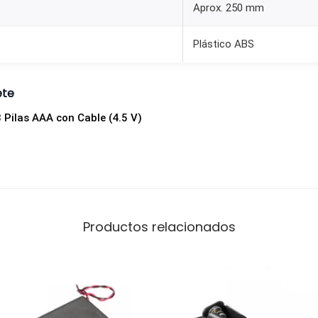
Aprox. 250 mm
(
4
Plástico ABS
.
5
ete
V
)
 Pilas AAA con Cable (4.5 V)
3
x
A
A
A
Productos relacionados
c
a
n
t
i