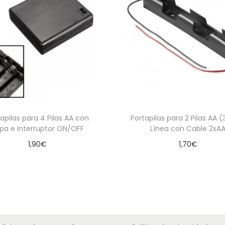
d
a
d
apilas para 4 Pilas AA con
Portapilas para 2 Pilas AA 
pa e Interruptor ON/OFF
Línea con Cable 2xA
1,90
€
1,70
€
Añadir al carrito
Añadir al carrito