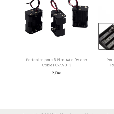
Portapilas para 6 Pilas AA a 9V con
Port
Cables 6xAA 3+3
Ta
2,19
€
Añadir al carrito