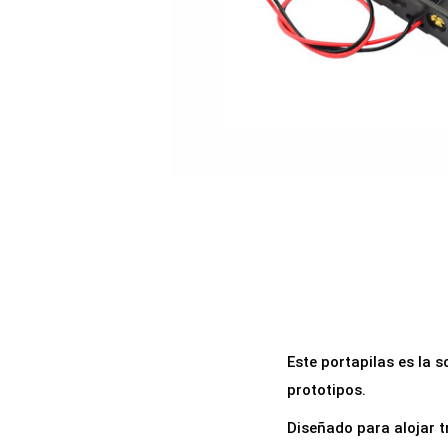
a
i
c
d
i
o
ó
n
Este portapilas es la s
prototipos.
Diseñado para alojar t