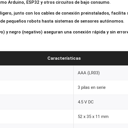
mo Arduino, ESP32 y otros circuitos de bajo consumo.
P
i
igero, junto con los cables de conexión preinstalados, facilita 
l
sde pequeños robots hasta sistemas de sensores autónomos.
a
ivo) y negro (negativo) aseguran una conexión rápida y sin erro
s
A
A
Características
A
c
AAA (LR03)
o
n
3 pilas en serie
C
a
4.5 V DC
b
52 x 35 x 11 mm
l
e