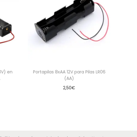
(3V) en
Portapilas 8xAA 12V para Pilas LR06
A
(AA)
2,50
€
Añadir al carrito