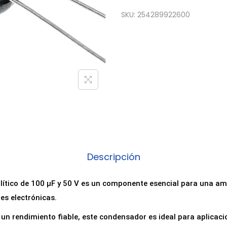
o
SKU:
254289922600
n
d
e
n
s
a
d
o
r
E
Descripción
l
e
olítico de 100 µF y 50 V es un componente esencial para una a
c
es electrónicas.
t
un rendimiento fiable, este condensador es ideal para aplicaci
r