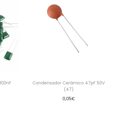
100nF
Condensador Cerámico 47pF 50V
(47)
0,05
€
Añadir al carrito