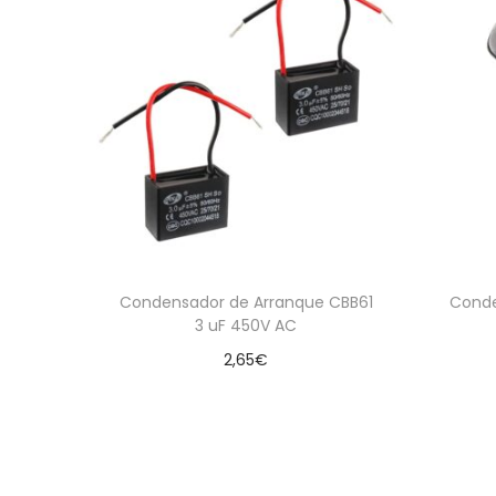
Condensador de Arranque CBB61
Conde
3 uF 450V AC
2,65
€
Leer más