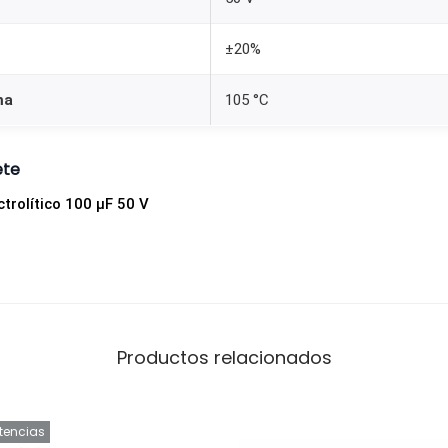
a
n
±20%
t
i
ma
105 °C
d
a
ete
d
trolítico 100 µF 50 V
Productos relacionados
stencias