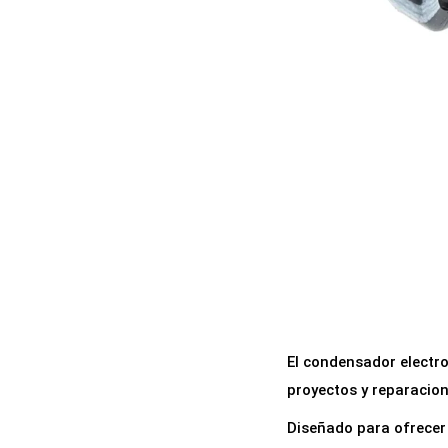
a
i
c
d
i
o
ó
n
El condensador electr
proyectos y reparacion
Diseñado para ofrecer 