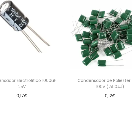
nsador Electrolítico 1000uF
Condensador de Poliéster 
25V
100V (2A104J)
0,17
€
0,12
€
Leer más
Añadir al carrito