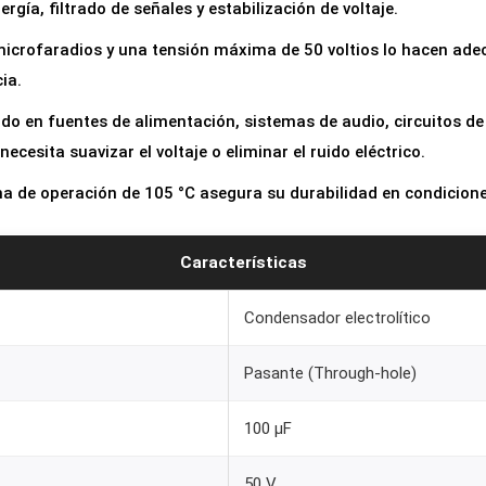
gía, filtrado de señales y estabilización de voltaje.
o
l
icrofaradios y una tensión máxima de 50 voltios lo hacen ade
í
ia.
t
o en fuentes de alimentación, sistemas de audio, circuitos de 
i
ecesita suavizar el voltaje o eliminar el ruido eléctrico.
c
o
 de operación de 105 °C asegura su durabilidad en condicione
1
0
Características
0
u
Condensador electrolítico
F
Pasante (Through-hole)
5
0
100 µF
V
c
50 V