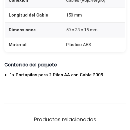
Conexión
Cables (Rojo/Negro)
a
b
Longitud del Cable
150 mm
l
e
Dimensiones
59 x 33 x 15 mm
s
Material
Plástico ABS
2
x
A
Contenido del paquete
A
1x Portapilas para 2 Pilas AA con Cable P009
c
a
n
t
i
d
Productos relacionados
a