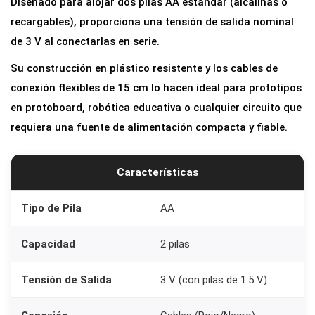
Diseñado para alojar dos pilas AA estándar (alcalinas o
p
recargables), proporciona una tensión de salida nominal
a
de 3 V al conectarlas en serie.
r
Su construcción en plástico resistente y los cables de
a
conexión flexibles de 15 cm lo hacen ideal para prototipos
2
en protoboard, robótica educativa o cualquier circuito que
P
requiera una fuente de alimentación compacta y fiable.
i
l
a
Características
s
A
Tipo de Pila
AA
A
Capacidad
2 pilas
c
o
Tensión de Salida
3 V (con pilas de 1.5 V)
n
C