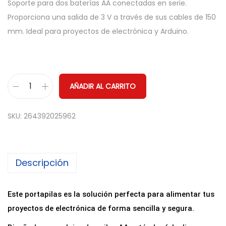
Soporte para dos baterías AA conectadas en serie.
Proporciona una salida de 3 V a través de sus cables de 150
mm. Ideal para proyectos de electrónica y Arduino.
AÑADIR AL CARRITO
P
o
SKU:
264392025962
r
t
a
Descripción
p
i
l
Este portapilas es la solución perfecta para alimentar tus
a
proyectos de electrónica de forma sencilla y segura.
s