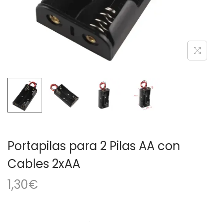
a
i
c
d
i
o
ó
n
Portapilas para 2 Pilas AA con
Cables 2xAA
1,30
€