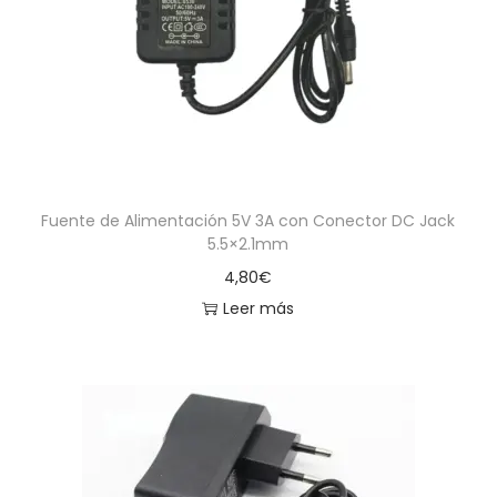
a
i
c
d
i
o
ó
n
Fuente de Alimentación 5V 3A con Conector DC Jack
5.5×2.1mm
4,80
€
Leer más