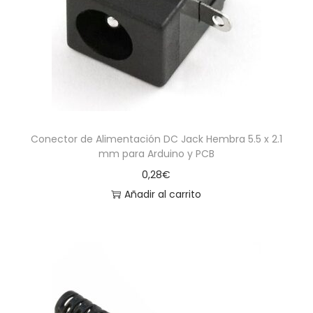
a
i
c
d
i
o
ó
n
Conector de Alimentación DC Jack Hembra 5.5 x 2.1
mm para Arduino y PCB
0,28
€
Añadir al carrito