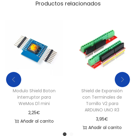
Productos relacionados
V
)
c
a
n
t
i
d
a
d
Modulo Shield Boton
Shield de Expansión
interruptor para
con Terminales de
WeMos D1 mini
Tornillo V2 para
ARDUINO UNO R3
2,25
€
3,95
€
Añadir al carrito
Añadir al carrito