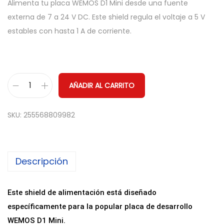
Alimenta tu placa WEMOS D1 Mini desde una fuente
externa de 7 a 24 V DC. Este shield regula el voltaje a 5 V
estables con hasta 1 A de corriente.
AÑADIR AL CARRITO
S
h
SKU:
255568809982
i
e
l
Descripción
d
d
e
Este shield de alimentación está diseñado
A
específicamente para la popular placa de desarrollo
l
WEMOS D1 Mini.