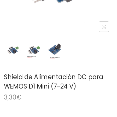
a
i
c
d
i
o
ó
n
Shield de Alimentación DC para
WEMOS D1 Mini (7-24 V)
3,30
€