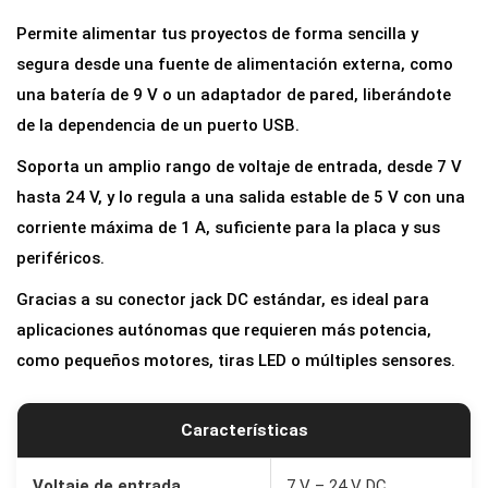
i
Permite alimentar tus proyectos de forma sencilla y
m
segura desde una fuente de alimentación externa, como
e
una batería de 9 V o un adaptador de pared, liberándote
n
de la dependencia de un puerto USB.
t
Soporta un amplio rango de voltaje de entrada, desde 7 V
a
hasta 24 V, y lo regula a una salida estable de 5 V con una
c
corriente máxima de 1 A, suficiente para la placa y sus
i
periféricos.
ó
n
Gracias a su conector jack DC estándar, es ideal para
D
aplicaciones autónomas que requieren más potencia,
C
como pequeños motores, tiras LED o múltiples sensores.
p
a
Características
r
a
Voltaje de entrada
7 V – 24 V DC