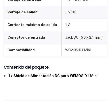
W
E
Voltaje de salida
5 V DC
M
O
Corriente máxima de salida
1 A
S
Conector de entrada
Jack DC (5.5 x 2.1 mm)
D
1
Compatibilidad
WEMOS D1 Mini
M
i
n
Contenido del paquete
i
1x Shield de Alimentación DC para WEMOS D1 Mini
(
7
-
2
4