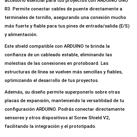
accesorio esencial para tus proyectos con ARDUINO UNO
x
R3. Permite conectar cables de puente directamente a
p
terminales de tornillo, asegurando una conexión mucho
a
más fuerte y fiable para tus pines de entrada/salida (E/S)
n
y alimentación.
s
Este shield compatible con ARDUINO te brinda la
i
confianza de un cableado estable, eliminando las
ó
molestias de las conexiones en protoboard. Las
n
estructuras de línea se vuelven más sencillas y fiables,
c
optimizando el desarrollo de tus proyectos.
o
Además, su diseño permite superponerlo sobre otras
n
placas de expansión, manteniendo la versatilidad de tu
T
configuración ARDUINO. Podrás conectar directamente
e
sensores y otros dispositivos al Screw Shield V2,
r
facilitando la integración y el prototipado.
m
i