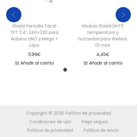
3
c
a
Shield Pantalla Táctil
Modulo Shield DHT11
TFT 2.4″ 240×320 para
temperatura y
n
Arduino UNO y Mega +
humedad para WeMos
t
Lápiz
D1 mini
i
11,99
€
4,45
€
d
Añadir al carrito
Añadir al carrito
a
d
Copyright © 2026
Política de privacidad
Condiciones de uso
Pago seguro
Política de privacidad
Política de envío