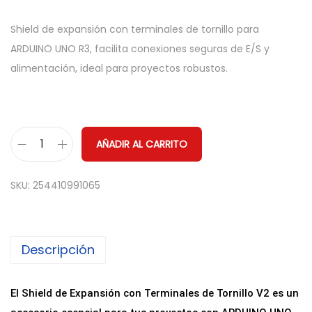
Shield de expansión con terminales de tornillo para
ARDUINO UNO R3, facilita conexiones seguras de E/S y
alimentación, ideal para proyectos robustos.
AÑADIR AL CARRITO
S
h
SKU:
254410991065
i
e
l
Descripción
d
d
e
El Shield de Expansión con Terminales de Tornillo V2 es un
E