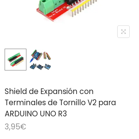
a
i
c
d
i
o
ó
n
Shield de Expansión con
Terminales de Tornillo V2 para
ARDUINO UNO R3
3,95
€