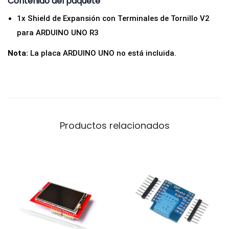
Contenido del paquete
2
1x Shield de Expansión con Terminales de Tornillo V2
p
para ARDUINO UNO R3
a
Nota:
La placa ARDUINO UNO no está incluida.
r
a
A
R
D
Productos relacionados
U
I
N
O
U
N
O
R