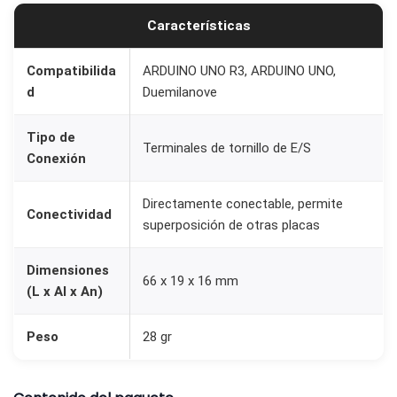
n
Características
a
l
Compatibilida
ARDUINO UNO R3, ARDUINO UNO,
d
Duemilanove
e
s
Tipo de
d
Terminales de tornillo de E/S
Conexión
e
T
Directamente conectable, permite
Conectividad
o
superposición de otras placas
r
n
Dimensiones
66 x 19 x 16 mm
(L x Al x An)
i
l
Peso
28 gr
l
o
V