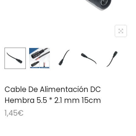
a
i
c
d
i
o
ó
n
Cable De Alimentación DC
Hembra 5.5 * 2.1 mm 15cm
1,45
€