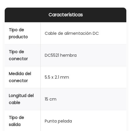
b
r
Características
a
5
Tipo de
Cable de alimentación DC
producto
.
5
Tipo de
*
DC5521 hembra
conector
2
.
Medida del
5.5 x 2.1 mm
1
conector
m
m
Longitud del
15 cm
cable
1
5
Tipo de
c
Punta pelada
salida
m