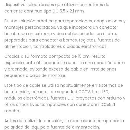
l
dispositivos electrónicos que utilizan conectores de
corriente continua tipo DC 5.5 x 2.1 mm.
i
m
Es una solución práctica para reparaciones, adaptaciones y
montajes personalizados, ya que incorpora un conector
e
hembra en un extremo y dos cables pelados en el otro,
n
preparados para conectar a bornes, regletas, fuentes de
t
alimentación, controladores o placas electrónicas.
a
Gracias a su formato compacto de 15 cm, resulta
c
especialmente útil cuando se necesita una conexión corta
y ordenada, evitando exceso de cable en instalaciones
i
pequeñas o cajas de montaje.
ó
Este tipo de cable se utiliza habitualmente en sistemas de
n
baja tensión, cámaras de seguridad CCTV, tiras LED,
D
módulos electrónicos, fuentes DC, proyectos con Arduino y
C
otros dispositivos compatibles con conectores DC5521
H
macho.
e
Antes de realizar la conexión, se recomienda comprobar la
m
polaridad del equipo o fuente de alimentación.