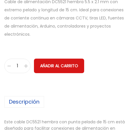
Cable de alimentación DC5521 hembra 5.5 x 2.1 mm con
extremo pelado y longitud de 15 cm. Ideal para conexiones
de corriente continua en cámaras CCTV, tiras LED, fuentes
de alimentación, Arduino, controladores y proyectos
electrónicos.
AÑADIR AL CARRITO
C
a
b
l
Descripción
e
D
e
Este cable DC5521 hembra con punta pelada de 15 cm está
A
diseñado para facilitar conexiones de alimentación en