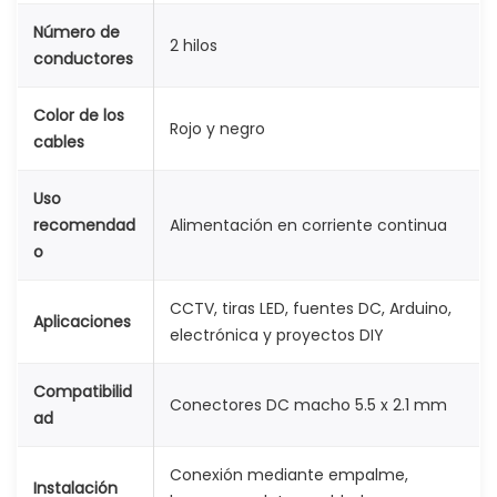
c
Número de
2 hilos
a
conductores
n
t
Color de los
Rojo y negro
i
cables
d
Uso
a
recomendad
Alimentación en corriente continua
d
o
CCTV, tiras LED, fuentes DC, Arduino,
Aplicaciones
electrónica y proyectos DIY
Compatibilid
Conectores DC macho 5.5 x 2.1 mm
ad
Conexión mediante empalme,
Instalación