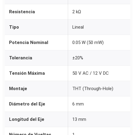
l
Resistencia
2 kΩ
t
i
Tipo
Lineal
p
o
Potencia Nominal
0.05 W (50 mW)
R
V
Tolerancia
±20%
0
9
Tensión Máxima
50 V AC / 12 V DC
2
Montaje
THT (Through-Hole)
K
o
Diámetro del Eje
6 mm
h
m
Longitud del Eje
13 mm
p
a
Número de Vueltas
1