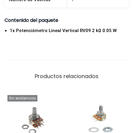
r
a
Contenido del paquete
P
C
1x Potenciómetro Lineal Vertical RV09 2 kΩ 0.05 W
B
c
a
n
t
Productos relacionados
i
d
a
Sin existencias
d