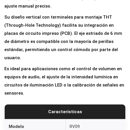
t
ajuste manual preciso.
r
Su diseño vertical con terminales para montaje THT
o
(Through-Hole Technology) facilita su integración en
V
placas de circuito impreso (PCB). El eje estriado de 6 mm
e
de diámetro es compatible con la mayoría de perillas
r
estándar, permitiendo un control cómodo por parte del
t
usuario.
i
Es ideal para aplicaciones como el control de volumen en
c
equipos de audio, el ajuste de la intensidad lumínica en
a
circuitos de iluminación LED o la calibración de señales en
l
sensores.
L
i
n
Características
e
a
Modelo
RV09