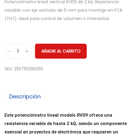
Potenciómetro lineal vertical RV09 de 2 kΩ. Resistencia
variable con eje estriado de 6 mm para montaje en PCB
(THT). Ideal para control de volumen o intensidad.
AÑADIR AL CARRITO
P
o
SKU:
255718296256
t
e
n
Descripción
c
i
ó
Este potenciómetro lineal modelo RV09 ofrece una
m
resistencia variable de hasta 2 kΩ, siendo un componente
e
esencial en proyectos de electrónica que requieren un