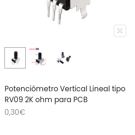
a
i
c
d
i
o
ó
n
Potenciómetro Vertical Lineal tipo
RV09 2K ohm para PCB
0,30
€