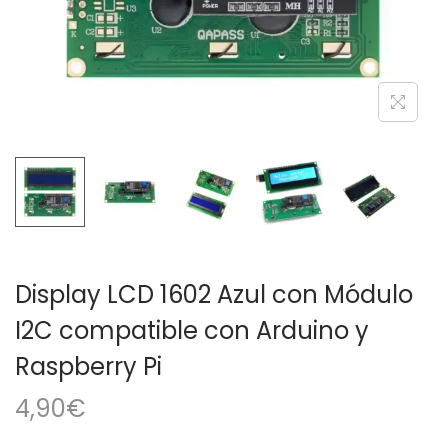
a
i
c
d
i
o
ó
n
Display LCD 1602 Azul con Módulo
I2C compatible con Arduino y
Raspberry Pi
4,90
€