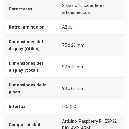
2 filas x 16 caracteres
l
Caracteres
alfanuméricos
o
I
Retroiluminación
AZUL
2
C
Dimensiones del
75 x 26 mm
c
display (útiles)
o
m
Dimensiones del
97 x 40 mm
display (total)
p
a
Dimensiones de la
t
98 x 60 mm
placa
i
b
Interfaz
I2C (IIC)
l
e
Arduino, Raspberry Pi, ESP32,
Compatibilidad
c
PIC, AVR, ARM