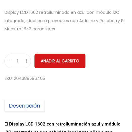
Display LCD 1602 retroiluminado en azul con módulo I2C
integrado, ideal para proyectos con Arduino y Raspberry Pi.
Muestra 16×2 caracteres.
AÑADIR AL CARRITO
D
i
SKU:
264389596465
s
p
l
Descripción
a
y
L
El Display LCD 1602 con retroiluminación azul y módulo
C