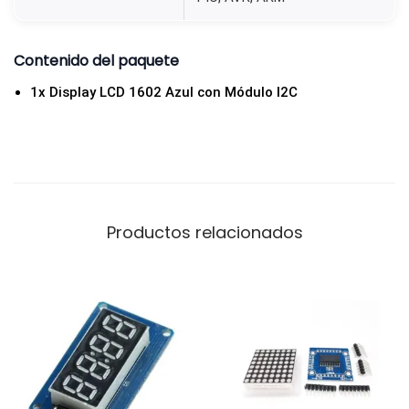
o
n
Contenido del paquete
A
1x Display LCD 1602 Azul con Módulo I2C
r
d
u
i
n
o
Productos relacionados
y
R
a
s
p
b
e