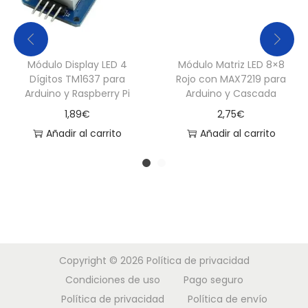
r
r
y
Módulo Display LED 4
Módulo Matriz LED 8×8
P
Dígitos TM1637 para
Rojo con MAX7219 para
i
Arduino y Raspberry Pi
Arduino y Cascada
c
1,89
€
2,75
€
a
Añadir al carrito
Añadir al carrito
n
t
i
d
a
d
Copyright © 2026
Política de privacidad
Condiciones de uso
Pago seguro
Política de privacidad
Política de envío