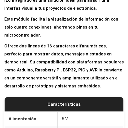
I2C integrado es una solución ideal para añadir una
D
interfaz visual a tus proyectos de electrónica.
1
Este módulo facilita la visualización de información con
6
solo cuatro conexiones, ahorrando pines en tu
0
microcontrolador.
2
Ofrece dos líneas de 16 caracteres alfanuméricos,
A
perfecto para mostrar datos, mensajes o estados en
z
tiempo real. Su compatibilidad con plataformas populares
u
como Arduino, Raspberry Pi, ESP32, PIC y AVR lo convierte
l
en un componente versátil y ampliamente utilizado en el
c
desarrollo de prototipos y sistemas embebidos.
o
n
M
Características
ó
d
Alimentación
5 V
u