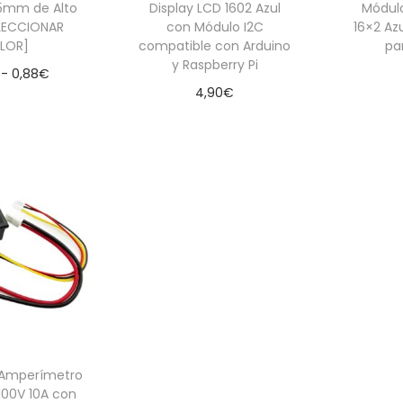
 5mm de Alto
Display LCD 1602 Azul
Módulo
SELECCIONAR
con Módulo I2C
16×2 Az
LOR]
compatible con Arduino
pa
y Raspberry Pi
R
-
0,88
€
4,90
€
a
nar opciones
Aña
Añadir al carrito
E
n
s
g
t
o
e
d
p
e
r
p
o
r
d
e
u
c
c
i
 Amperímetro
 100V 10A con
t
o