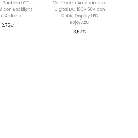
 Pantalla LCD
Voltímetro Amperímetro
ul con Backlight
Digital DC 100V 50A con
ra Arduino
Doble Display LED
Rojo/Azul
2,75
€
3,57
€
dir al carrito
Añadir al carrito