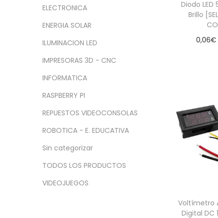
a
i
n
x
Diodo LED
ELECTRONICA
c
d
Brillo [
i
i
CO
ENERGIA SOLAR
i
o
m
m
0,06
€
ó
o
o
ILUMINACION LED
Seleccio
n
IMPRESORAS 3D - CNC
INFORMATICA
RASPBERRY PI
REPUESTOS VIDEOCONSOLAS
ROBOTICA - E. EDUCATIVA
Sin categorizar
TODOS LOS PRODUCTOS
VIDEOJUEGOS
Voltímetro
Digital DC