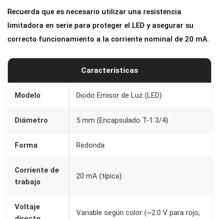
l
Recuerda que es necesario utilizar una resistencia
l
limitadora en serie para proteger el LED y asegurar su
o
correcto funcionamiento a la corriente nominal de 20 mA.
[
S
Características
E
L
Modelo
Diodo Emisor de Luz (LED)
E
C
Diámetro
5 mm (Encapsulado T-1 3/4)
C
I
Forma
Redonda
O
Corriente de
N
20 mA (típica)
trabajo
A
R
Voltaje
Variable según color (~2.0 V para rojo,
C
directo