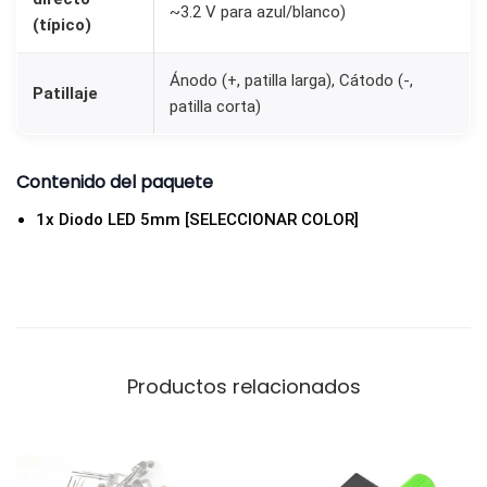
~3.2 V para azul/blanco)
O
(típico)
L
O
Ánodo (+, patilla larga), Cátodo (-,
Patillaje
patilla corta)
R
]
c
Contenido del paquete
a
1x Diodo LED 5mm [SELECCIONAR COLOR]
n
t
i
d
a
d
Productos relacionados