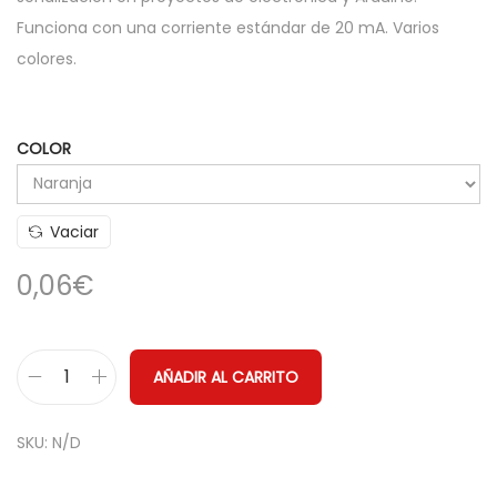
d
Funciona con una corriente estándar de 20 mA. Varios
e
colores.
p
r
e
COLOR
c
i
Vaciar
o
s
0,06
€
:
d
e
AÑADIR AL CARRITO
D
s
i
d
SKU:
N/D
o
e
d
0