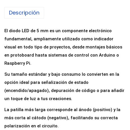
o
,
Descripción
L
0
E
6
D
€
El diodo LED de 5 mm es un componente electrónico
5
h
fundamental, ampliamente utilizado como indicador
m
a
visual en todo tipo de proyectos, desde montajes básicos
m
s
en protoboard hasta sistemas de control con Arduino o
d
t
Raspberry Pi.
e
a
Su tamaño estándar y bajo consumo lo convierten en la
A
0
opción ideal para señalización de estado
l
,
(encendido/apagado), depuración de código o para añadir
t
8
un toque de luz a tus creaciones.
o
8
La patilla más larga corresponde al ánodo (positivo) y la
B
€
más corta al cátodo (negativo), facilitando su correcta
r
polarización en el circuito.
i