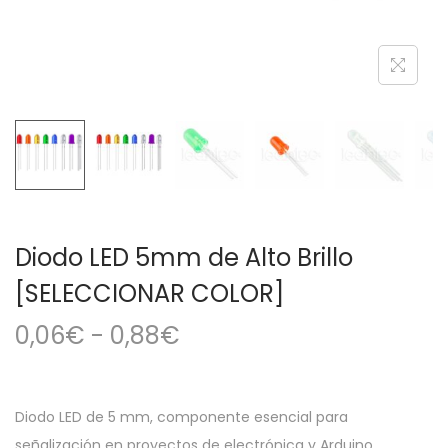
a
i
c
d
i
o
ó
n
Diodo LED 5mm de Alto Brillo
[SELECCIONAR COLOR]
R
0,06
€
-
0,88
€
a
n
g
Diodo LED de 5 mm, componente esencial para
o
señalización en proyectos de electrónica y Arduino.